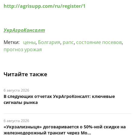
http://agrisupp.com/ru/register/1
УкрАгроКонсалт
Метки:
цены
,
Болгария
,
рапс
,
состояние посевов
,
прогноз урожая
Читайте также
6 августа 2026
В следующих отчетах УкрАгроКонсалт: ключевые
сигналы рынка
6 августа 2026
«Укрзализныця» договаривается о 50%-ной скидке на
железнодорожный транзит через Мо...