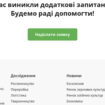
ас виникли додаткові запита
Будемо раді допомогти!
Надіслати заявку
Дослідження
Новини
Рослинництво
Ексклюзив
ні.
Переробка
Ринок зернових культу
Логістика
Ринок олійних культур
Тваринництво
Економіка
ння