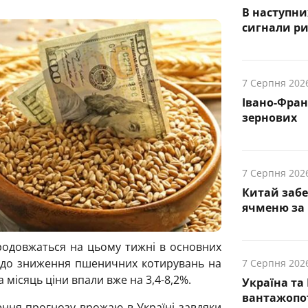
В наступни
cигнали р
7 Серпня 202
Івано-Фра
зернових
7 Серпня 202
Китай заб
ячменю за 
родовжаться на цьому тижні в основних
 до зниження пшеничних котирувань на
7 Серпня 202
а місяць ціни впали вже на 3,4-8,2%.
Україна та
вантажопот
ення прогнозу врожаю в Україні завдяки