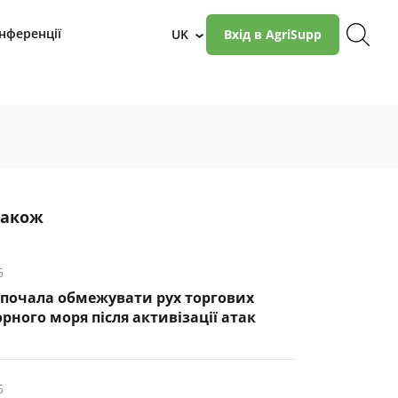
нференції
UK
Вхід в AgriSupp
›
також
6
почала обмежувати рух торгових
рного моря після активізації атак
6