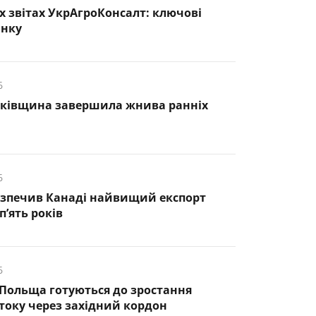
х звітах УкрАгроКонсалт: ключові
инку
6
нківщина завершила жнива ранніх
6
езпечив Канаді найвищий експорт
п’ять років
6
 Польща готуються до зростання
оку через західний кордон