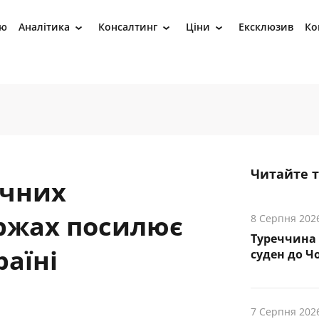
ію
Аналітика
Консалтинг
Ціни
Ексклюзив
Ко
›
›
›
Читайте 
чних
іржах посилює
8 Серпня 202
Туреччина 
раїні
суден до Чо
7 Серпня 202