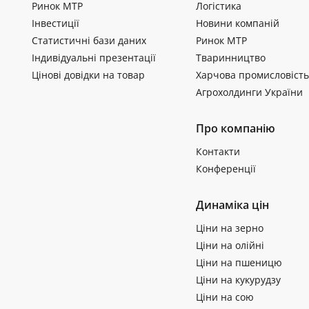
Ринок МТР
Логістика
Інвестиції
Новини компаній
Статистичні бази даних
Ринок МТР
Індивідуальні презентації
Тваринництво
Цінові довідки на товар
Харчова промисловість
Агрохолдинги України
Про компанію
Контакти
Конференції
Динаміка цін
Ціни на зерно
Ціни на олійні
Ціни на пшеницю
Ціни на кукурудзу
Ціни на сою