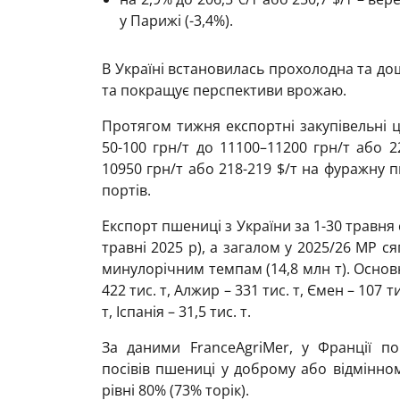
у Парижі (-3,4%).
В Україні встановилась прохолодна та дощ
та покращує перспективи врожаю.
Протягом тижня експортні закупівельні 
50-100 грн/т до 11100–11200 грн/т або 2
10950 грн/т або 218-219 $/т на фуражну
портів.
Експорт пшениці з України за 1-30 травня с
травні 2025 р), а загалом у 2025/26 МР с
минулорічним темпам (14,8 млн т). Основ
422 тис. т, Алжир – 331 тис. т, Ємен – 107 тис
т, Іспанія – 31,5 тис. т.
За даними FranceAgriMer, у Франції по
посівів пшениці у доброму або відмінно
рівні 80% (73% торік).