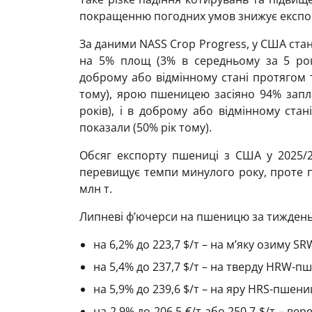
покращенню погодних умов знижує експор
За даними NASS Crop Progress, у США ста
на 5% площ (3% в середньому за 5 років
доброму або відмінному стані протягом 
тому), ярою пшеницею засіяно 94% запл
років), і в доброму або відмінному стан
показали (50% рік тому).
Обсяг експорту пшениці з США у 2025/2
перевищує темпи минулого року, проте 
млн т.
Липневі ф’ючерси на пшеницю за тиждень
на 6,2% до 223,7 $/т – на м’яку озиму S
на 5,4% до 237,7 $/т – на тверду HRW-пш
на 5,9% до 239,6 $/т – на яру HRS-пшениц
на 2,9% до 206,5 €/т або 250,7 $/т – в