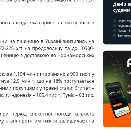
ова погода, яка сприяє розвитку посівів
ціни на пшеницю в Україні знизились на
22-225 $/т на продовольчу та до 10900-
 пшеницю з доставкою до чорноморських
клав 1,194 млн т (порівняно з 900 тис т у
ягнув 12,5 млн т, що на 18% поступається
ними покупцями у травні стали: Єгипет –
. т, Індонезія – 105,4 тис т, Туніс – 63 тис.
при період спекотної погоди кількість
му стані протягом тижня залишилася на