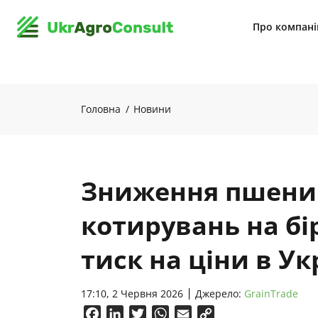
Про компан
Головна
Новини
Зниження пшени
котирувань на б
тиск на ціни в Ук
17:10, 2 Червня 2026
Джерело:
GrainTrade
Facebook
LinkedIn
Twitter
WhatsApp
Email
Copy