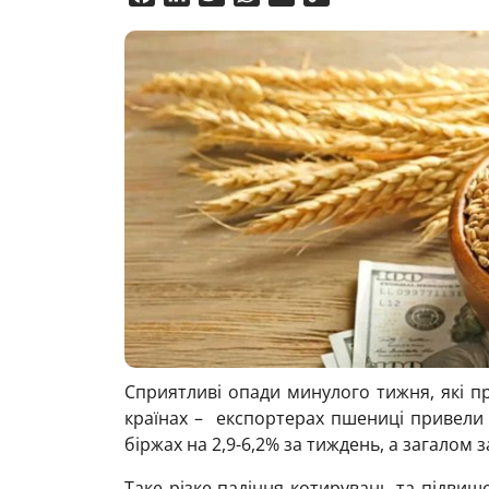
Link
Сприятливі опади минулого тижня, які п
країнах – експортерах пшениці привели
біржах на 2,9-6,2% за тиждень, а загалом з
Таке різке падіння котирувань та підвищ