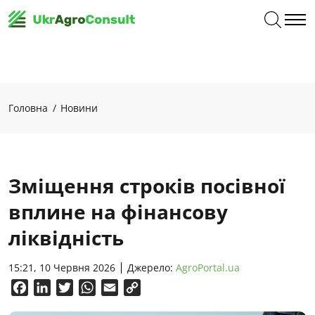
Головна
Новини
Зміщення строків посівної
вплине на фінансову
ліквідність
15:21, 10 Червня 2026
Джерело:
AgroPortal.ua
Facebook
LinkedIn
Twitter
WhatsApp
Email
Copy
Link