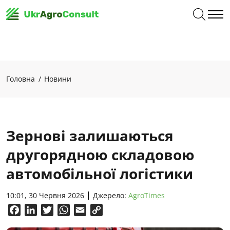
Головна
Новини
Зернові залишаються
другорядною складовою
автомобільної логістики
10:01, 30 Червня 2026
Джерело:
AgroTimes
Facebook
LinkedIn
Twitter
WhatsApp
Email
Copy
Link