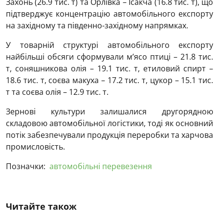
Захонь (26.9 тис. т) та Орлівка – Ісакча (16.8 тис. т), що
підтверджує концентрацію автомобільного експорту
на західному та південно-західному напрямках.
У товарній структурі автомобільного експорту
найбільші обсяги сформували м’ясо птиці – 21.8 тис.
т, соняшникова олія – 19.1 тис. т, етиловий спирт –
18.6 тис. т, соєва макуха – 17.2 тис. т, цукор – 15.1 тис.
т та соєва олія – 12.9 тис. т.
Зернові культури залишалися другорядною
складовою автомобільної логістики, тоді як основний
потік забезпечували продукція переробки та харчова
промисловість.
Позначки:
автомобільні перевезення
Читайте також