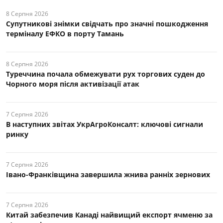
8 Серпня 2026
Супутникові знімки свідчать про значні пошкодження
терміналу ЕФКО в порту Тамань
8 Серпня 2026
Туреччина почала обмежувати рух торгових суден до
Чорного моря після активізації атак
7 Серпня 2026
В наступних звітах УкрАгроКонсалт: ключові cигнали
ринку
7 Серпня 2026
Івано-Франківщина завершила жнива ранніх зернових
7 Серпня 2026
Китай забезпечив Канаді найвищий експорт ячменю за