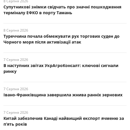
8 Серпня 2026
Супутникові знімки свідчать про значні пошкодження
терміналу ЕФКО в порту Тамань
8 Серпня 2026
Туреччина почала обмежувати рух торгових суден до
Чорного моря після активізації атак
7 Серпня 2026
В наступних звітах УкрАгроКонсалт: ключові cигнали
ринку
7 Серпня 2026
Івано-Франківщина завершила жнива ранніх зернових
7 Серпня 2026
Китай забезпечив Канаді найвищий експорт ячменю за
п’ять років