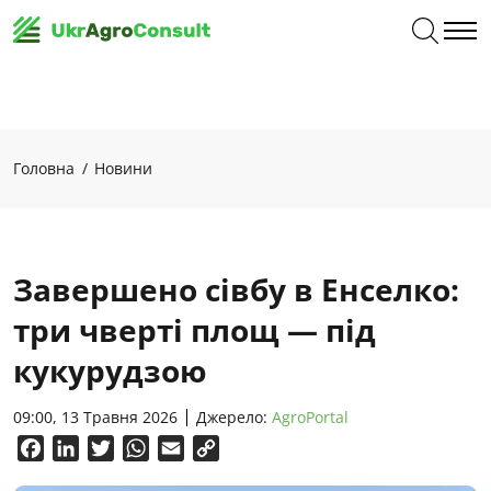
Головна
Новини
Завершено сівбу в Енселко:
три чверті площ — під
кукурудзою
09:00, 13 Травня 2026
Джерело:
AgroPortal
Facebook
LinkedIn
Twitter
WhatsApp
Email
Copy
Link