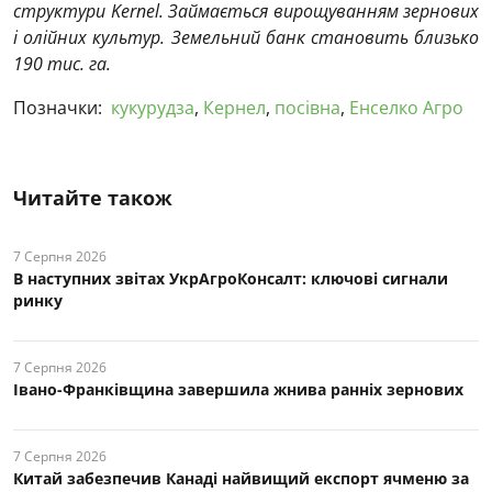
структури Kernel. Займається вирощуванням зернових
і олійних культур. Земельний банк становить близько
190 тис. га.
Позначки:
кукурудза
,
Кернел
,
посівна
,
Енселко Агро
Читайте також
7 Серпня 2026
В наступних звітах УкрАгроКонсалт: ключові cигнали
ринку
7 Серпня 2026
Івано-Франківщина завершила жнива ранніх зернових
7 Серпня 2026
Китай забезпечив Канаді найвищий експорт ячменю за