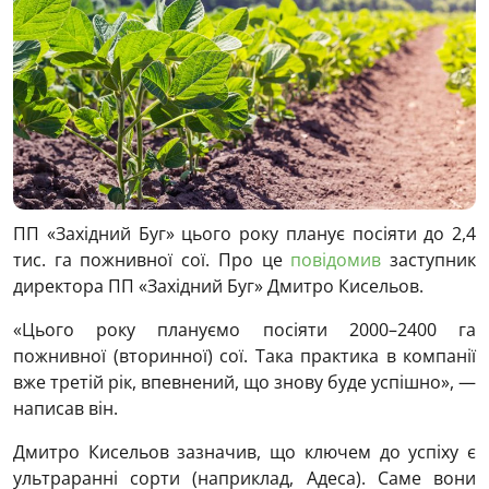
ПП «Західний Буг» цього року планує посіяти до 2,4
тис. га пожнивної сої. Про це
повідомив
заступник
директора ПП «Західний Буг» Дмитро Кисельов.
«Цього року плануємо посіяти 2000–2400 га
пожнивної (вторинної) сої. Така практика в компанії
вже третій рік, впевнений, що знову буде успішно», —
написав він.
Дмитро Кисельов зазначив, що ключем до успіху є
ультраранні сорти (наприклад, Адеса). Саме вони