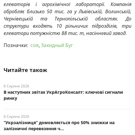
елеваторів і агрохімічної лабораторії. Компанія
обробляє близько 50 тис. га у Львівській, Волинській,
Чернівецькій та Тернопільській областях. До
структури входять 10 рільничих підрозділів, три
елеватори потужністю 88 тис. т, насіннєвий завод.
Позначки:
соя
,
Захидный Буг
Читайте також
6 Серпня 2026
В наступних звітах УкрАгроКонсалт: ключові cигнали
ринку
6 Серпня 2026
“Укрзалізниця” домовляється про 50% знижки на
залізничні перевезення ч...