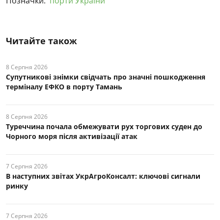
Позначки:
порти України
Читайте також
8 Серпня 2026
Супутникові знімки свідчать про значні пошкодження
терміналу ЕФКО в порту Тамань
8 Серпня 2026
Туреччина почала обмежувати рух торгових суден до
Чорного моря після активізації атак
7 Серпня 2026
В наступних звітах УкрАгроКонсалт: ключові cигнали
ринку
7 Серпня 2026