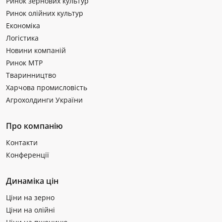
Ринок зернових культур
Ринок олійних культур
Економіка
Логістика
Новини компаній
Ринок МТР
Тваринництво
Харчова промисловість
Агрохолдинги України
Про компанію
Контакти
Конференції
Динаміка цін
Ціни на зерно
Ціни на олійні