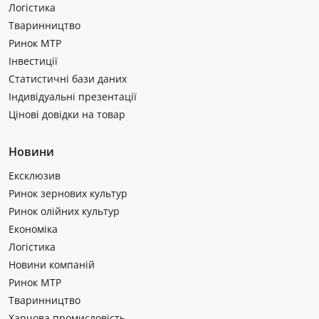
Логістика
Тваринництво
Ринок МТР
Інвестиції
Статистичні бази даних
Індивідуальні презентації
Цінові довідки на товар
Новини
Ексклюзив
Ринок зернових культур
Ринок олійних культур
Економіка
Логістика
Новини компаній
Ринок МТР
Тваринництво
Харчова промисловість