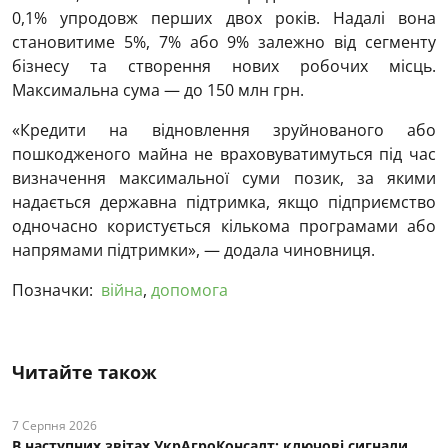
0,1% упродовж перших двох років. Надалі вона
становитиме 5%, 7% або 9% залежно від сегменту
бізнесу та створення нових робочих місць.
Максимальна сума — до 150 млн грн.
«Кредити на відновлення зруйнованого або
пошкодженого майна не враховуватимуться під час
визначення максимальної суми позик, за якими
надається державна підтримка, якщо підприємство
одночасно користується кількома програмами або
напрямами підтримки», — додала чиновниця.
Позначки:
війна
,
допомога
Читайте також
7 Серпня 2026
В наступних звітах УкрАгроКонсалт: ключові cигнали