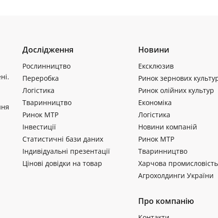
Дослідження
Новини
Рослинництво
Ексклюзив
ні.
Переробка
Ринок зернових культу
Логістика
Ринок олійних культур
Тваринництво
Економіка
ння
Ринок МТР
Логістика
Інвестиції
Новини компаній
Статистичні бази даних
Ринок МТР
Індивідуальні презентації
Тваринництво
Цінові довідки на товар
Харчова промисловість
Агрохолдинги України
Про компанію
Контакти