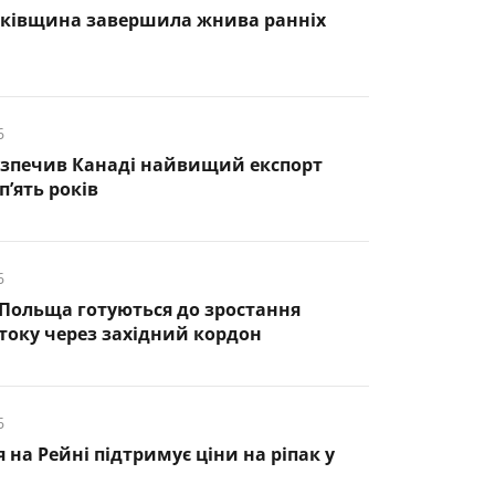
нківщина завершила жнива ранніх
6
езпечив Канаді найвищий експорт
п’ять років
6
 Польща готуються до зростання
оку через західний кордон
6
 на Рейні підтримує ціни на ріпак у