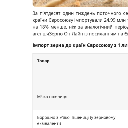
За п’ятдесят один тиждень поточного се
країни Євросоюзу імпортували 24,99 млн 
на 18% менше, ніж за аналогічний період
агенціяЗерно Он-Лайн із посиланням на Є
Імпорт зерна до країн Євросоюзу з 1 лип
Товар
М’яка пшениця
Борошно з м’якої пшениці (у зерновому
еквіваленті)