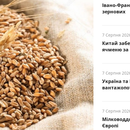
Івано-Фра
зернових
7 Серпня 202
Китай заб
ячменю за 
7 Серпня 202
Україна та
вантажопот
7 Серпня 202
Мілководдя
Європі