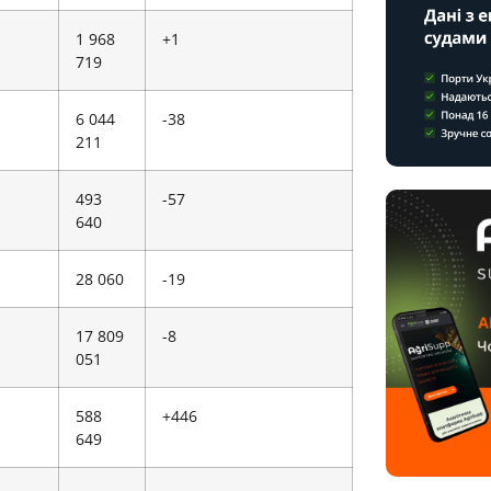
1 968
+1
719
6 044
-38
211
493
-57
640
28 060
-19
17 809
-8
051
588
+446
649