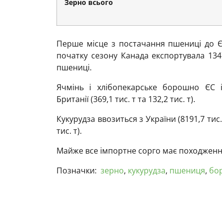
Зерно всього
Перше місце з постачання пшениці до Є
початку сезону Канада експортувала 1347,
пшениці.
Ячмінь і хлібопекарське борошно ЄС і
Британії (369,1 тис. т та 132,2 тис. т).
Кукурудза ввозиться з України (8191,7 тис. 
тис. т).
Майже все імпортне сорго має походження 
Позначки:
зерно
,
кукурудза
,
пшениця
,
бо