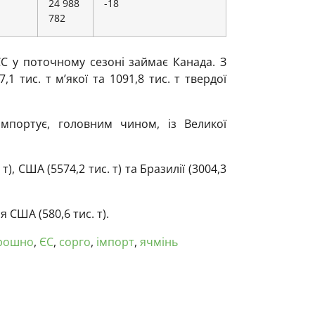
24 988
-18
782
С у поточному сезоні займає Канада. З
1 тис. т м’якої та 1091,8 тис. т твердої
мпортує, головним чином, із Великої
т), США (5574,2 тис. т) та Бразилії (3004,3
США (580,6 тис. т).
рошно
,
ЄС
,
сорго
,
імпорт
,
ячмінь