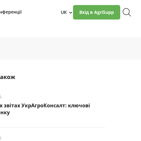
нференції
UK
Вхід в AgriSupp
›
також
6
х звітах УкрАгроКонсалт: ключові
инку
6