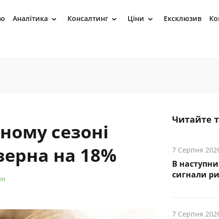
ію
Аналітика
Консалтинг
Ціни
Ексклюзив
Ко
›
›
›
Читайте 
ному сезоні
зерна на 18%
7 Серпня 202
В наступни
cигнали р
йн
7 Серпня 202