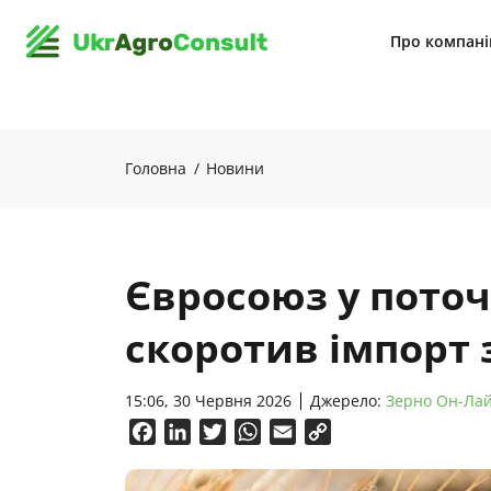
Про компан
Головна
Новини
Євросоюз у поточ
скоротив імпорт 
15:06, 30 Червня 2026
Джерело:
Зерно Он-Ла
Facebook
LinkedIn
Twitter
WhatsApp
Email
Copy
Link