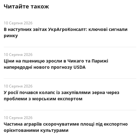
Читайте також
10 Серпня 2026
В наступних звітах УкрАгроКонсалт: ключові cигнали
ринку
10 Серпня 2026
Ціни на пшеницю зросли в Чикаго та Парижі
напередодні нового прогнозу USDA
10 Серпня 2026
У росії почався колапс із закупівлями зерна через
проблеми з морським експортом
10 Серпня 2026
Частина аграріїв скорочуватиме площі під експортно
орієнтованими культурами