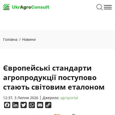
Головна
Новини
Європейські стандарти
агропродукції поступово
стають світовим еталоном
12:37, 3 Липня 2026
Джерело:
agroportal
Facebook
LinkedIn
Twitter
WhatsApp
Email
Copy
Link