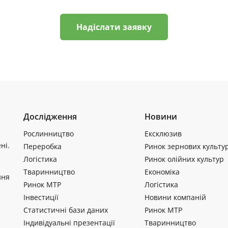
Надіслати заявку
Дослідження
Новини
Рослинництво
Ексклюзив
ні.
Переробка
Ринок зернових культу
Логістика
Ринок олійних культур
Тваринництво
Економіка
ння
Ринок МТР
Логістика
Інвестиції
Новини компаній
Статистичні бази даних
Ринок МТР
Індивідуальні презентації
Тваринництво