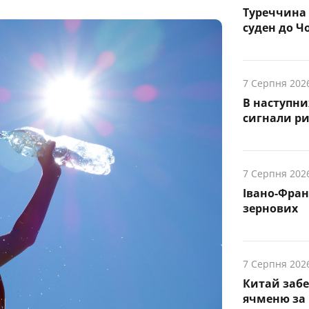
Туреччина 
суден до Чо
7 Серпня 202
В наступни
cигнали р
7 Серпня 202
Івано-Фра
зернових
7 Серпня 202
Китай заб
ячменю за 