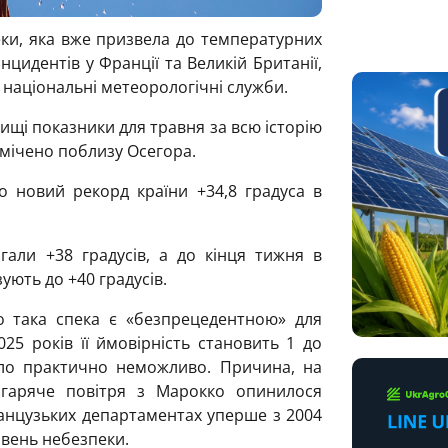
ки, яка вже призвела до температурних
нцидентів у Франції та Великій Британії,
 національні метеорологічні служби.
вищі показники для травня за всю історію
дмічено поблизу Осегора.
 новий рекорд країни +34,8 градуса в
гали +38 градусів, а до кінця тижня в
ують до +40 градусів.
о така спека є «безпрецедентною» для
25 років її ймовірність становить 1 до
було практично неможливо. Причина, на
 гаряче повітря з Марокко опинилося
ранцузьких департаментах уперше з 2004
івень небезпеки.