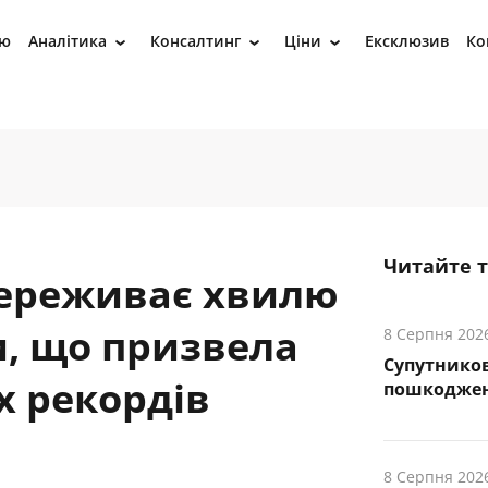
ію
Аналітика
Консалтинг
Ціни
Ексклюзив
Ко
›
›
›
Читайте 
переживає хвилю
и, що призвела
8 Серпня 202
Супутников
х рекордів
пошкоджен
8 Серпня 202