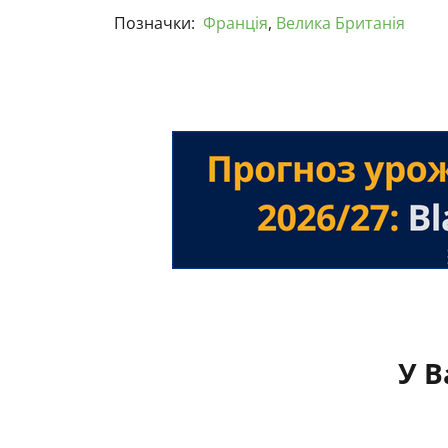
Позначки:
Франція
,
Велика Британія
У В