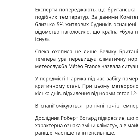
Експерти попереджають, що британська 
подібних температур. За даними Комітет
близько 5% житлових будинків оснащені 
відомство наголосило, що країна «була п
існує».
Спека охопила не лише Велику Британію
температура перевищує кліматичну норм
метеослужба Météo France назвала ситуац
У передмісті Парижа під час забігу помер 
критичному стані. При цьому метеорол
кілька днів, відхилення від норми сягає 12-
В Іспанії очікуються тропічні ночі з темп
Дослідник Роберт Вотард підкреслив, що 
характерна ознака зміни клімату», а в ма
раніше, частіше та інтенсивніше.