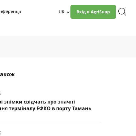
нференції
UK
Вхід в AgriSupp
›
також
6
і знімки свідчать про значні
ня терміналу ЕФКО в порту Тамань
6