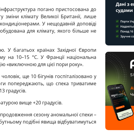
інфраструктура погано пристосована до
у зміни клімату Великої Британії, лише
кондиціонерами. У нещодавній доповіді
обудована для клімату, якого більше не
. У багатьох країнах Західної Європи
у на 10–15 °C. У Франції національна
ію «виключною для цієї пори року».
чоловік, ще 10 бігунів госпіталізовано у
оги попереджають, що спека триватиме
13 градусів.
ературою вище +20 градусів.
«продовження сезону аномальної спеки –
йбутньому подібні явища відбуватимуться