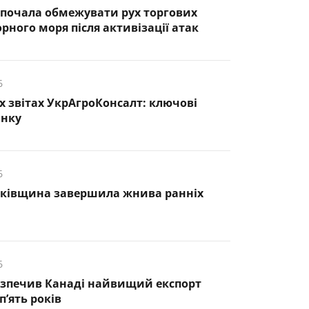
почала обмежувати рух торгових
рного моря після активізації атак
6
х звітах УкрАгроКонсалт: ключові
инку
6
нківщина завершила жнива ранніх
6
езпечив Канаді найвищий експорт
п’ять років