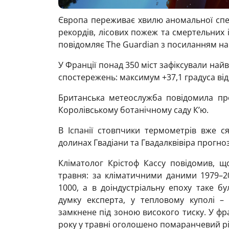
Європа переживає хвилю аномальної спе
рекордів, лісових пожеж та смертельних і
повідомляє The Guardian з посиланням на
У Франції понад 350 міст зафіксували най
спостережень: максимум +37,1 градуса ві
Британська метеослужба повідомила про
Королівському ботанічному саду К’ю.
В Іспанії стовпчики термометрів вже ся
долинах Гвадіани та Гвадалквівіра прогноз
Кліматолог Крістоф Кассу повідомив, щ
травня: за кліматичними даними 1979–20
1000, а в доіндустріальну епоху таке 
думку експерта, у тепловому куполі –
замкнене під зоною високого тиску. У ф
року у травні оголошено помаранчевий р