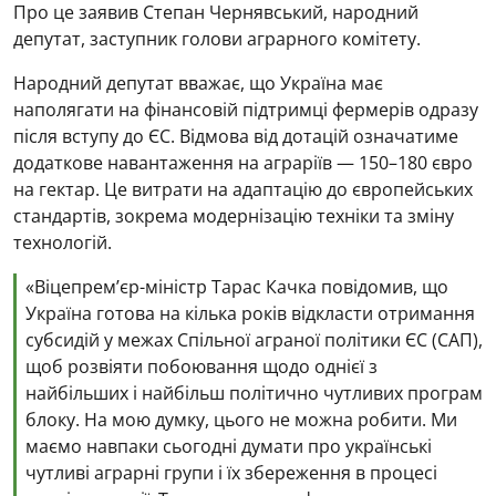
Про це заявив Степан Чернявський, народний
депутат, заступник голови аграрного комітету.
Народний депутат вважає, що Україна має
наполягати на фінансовій підтримці фермерів одразу
після вступу до ЄС. Відмова від дотацій означатиме
додаткове навантаження на аграріїв — 150–180 євро
на гектар. Це витрати на адаптацію до європейських
стандартів, зокрема модернізацію техніки та зміну
технологій.
«Віцепремʼєр-міністр Тарас Качка повідомив, що
Україна готова на кілька років відкласти отримання
субсидій у межах Спільної аграної політики ЄС (CAП),
щоб розвіяти побоювання щодо однієї з
найбільших і найбільш політично чутливих програм
блоку. На мою думку, цього не можна робити. Ми
маємо навпаки сьогодні думати про українські
чутливі аграрні групи і їх збереження в процесі