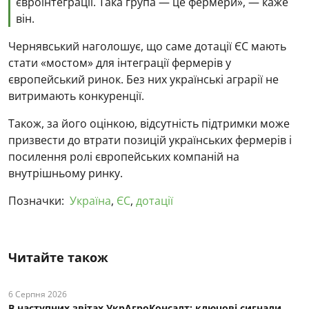
євроінтеграції. Така група — це фермери», — каже
він.
Чернявський наголошує, що саме дотації ЄС мають
стати «мостом» для інтеграції фермерів у
європейський ринок. Без них українські аграрії не
витримають конкуренції.
Також, за його оцінкою, відсутність підтримки може
призвести до втрати позицій українських фермерів і
посилення ролі європейських компаній на
внутрішньому ринку.
Позначки:
Україна
,
ЄС
,
дотації
Читайте також
6 Серпня 2026
В наступних звітах УкрАгроКонсалт: ключові cигнали