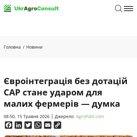
Головна
Новини
Євроінтеграція без дотацій
CAP стане ударом для
малих фермерів — думка
08:50, 15 Травня 2026
Джерело:
AgroPolit.com
Facebook
LinkedIn
Twitter
WhatsApp
Email
Copy
Link