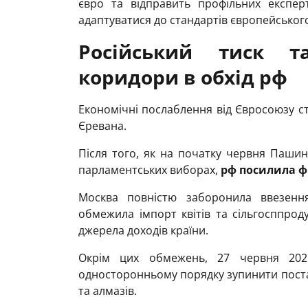
євро та відправить профільних експерт
адаптуватися до стандартів європейськог
Російський тиск т
коридори в обхід рф
Економічні послаблення від Євросоюзу с
Єревана.
Після того, як на початку червня Пашин
парламентських виборах,
рф посилила ф
Москва повністю заборонила ввезення
обмежила імпорт квітів та сільгосппрод
джерела доходів країни.
Окрім цих обмежень, 27 червня 20
односторонньому порядку зупинити поста
та алмазів.