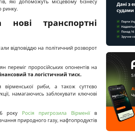
ів, які допоможуть місцевому бізнесу
о ринку.
а нові транспортні
тали відповіддю на політичний розворот
ян переміг проросійських опонентів на
інансовий та логістичний тиск.
 вірменської риби, а також суттєво
укції, намагаючись заблокувати ключові
26 року
Росія пригрозила Вірменії
в
чання природного газу, нафтопродуктів