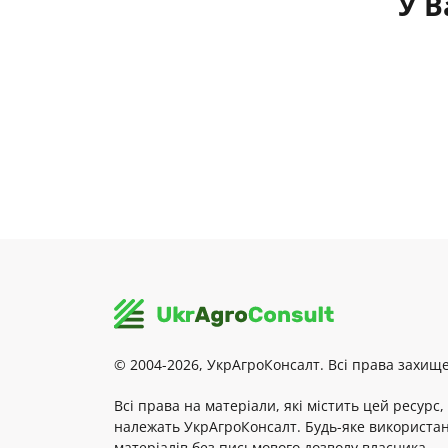
У В
© 2004-2026, УкрАгроКонсалт. Всі права захище
Всі права на матеріали, які містить цей ресурс,
належать УкрАгроКонсалт. Будь-яке використа
матеріалів без письмового дозволу власника