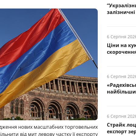
“Укрзалізн
залізничні 
6 Серпня 202
Ціни на ку
скорочення
6 Серпня 202
«Радехівсь
найбільших
6 Серпня 202
Страйк лоц
дження нових масштабних торговельних
експорт зе
ільнити від мит левову частку її експорту