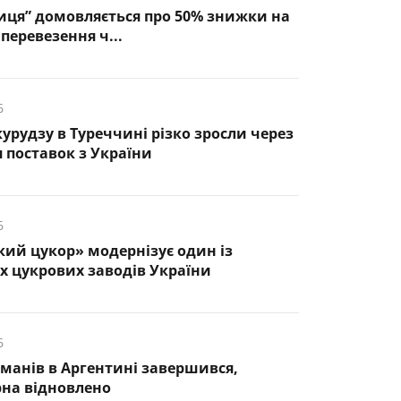
иця” домовляється про 50% знижки на
перевезення ч...
6
курудзу в Туреччині різко зросли через
 поставок з України
6
кий цукор» модернізує один із
 цукрових заводів України
6
манів в Аргентині завершився,
рна відновлено