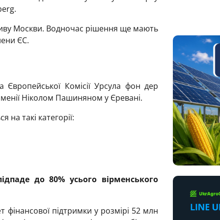
erg.
ливу Москви. Водночас рішення ще мають
ени ЄС.
а Європейської Комісії Урсула фон дер
ірменії Ніколом Пашиняном у Єревані.
на такі категорії:
ідпаде до 80% усього вірменського
ет фінансової підтримки у розмірі 52 млн