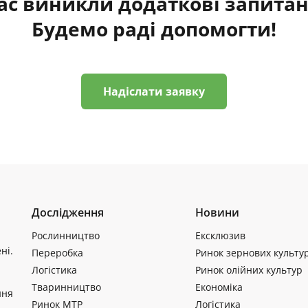
ас виникли додаткові запита
Будемо раді допомогти!
Надіслати заявку
Дослідження
Новини
Рослинництво
Ексклюзив
ні.
Переробка
Ринок зернових культу
Логістика
Ринок олійних культур
Тваринництво
Економіка
ння
Ринок МТР
Логістика