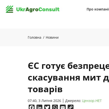
Про компан
Головна
Новини
ЄС готує безпрец
скасування мит 
товарів
07:40, 3 Липня 2026
Джерело:
Цензор.НЕТ
Facebook
LinkedIn
Twitter
WhatsApp
Email
Copy