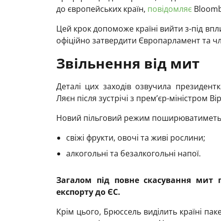
до європейських країн,
повідомляє
Bloomb
Цей крок допоможе країні вийти з-під вп
офіційно затвердити Європарламент та чл
Звільнення від мит
Деталі цих заходів озвучила президентк
Ляєн після зустрічі з прем’єр-міністром В
Новий пільговий режим поширюватиметься 
свіжі фрукти, овочі та живі рослини;
алкогольні та безалкогольні напої.
Загалом під повне скасування мит п
експорту до ЄС.
Крім цього, Брюссель виділить країні пак