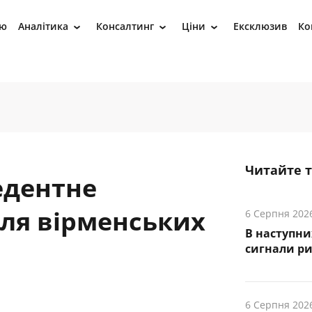
ію
Аналітика
Консалтинг
Ціни
Ексклюзив
Ко
›
›
›
Читайте 
едентне
для вірменських
6 Серпня 202
В наступни
cигнали р
6 Серпня 202