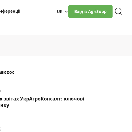
нференції
UK
Вхід в AgriSupp
›
також
6
х звітах УкрАгроКонсалт: ключові
инку
6