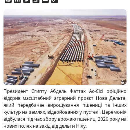
Link
Президент Єгипту Абдель Фаттах Ас-Сісі офіційно
відкрив масштабний аграрний проєкт Нова Дельта,
який передбачає вирощування пшениці та інших
культур на землях, відвойованих у пустелі. Церемонія
відбулася під час збору врожаю пшениці 2026 року на
нових полях на захід від дельти Нілу.