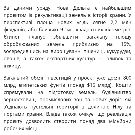
За даними уряду, Нова Дельта є найбільшим
проєктом із рекультивації земель в історії країни. У
перспективі площа нових угідь сягне 2,2 млн
федданів, або близько 9 тис. квадратних кілометрів.
Єгипет планує збільшити загальну площу
оброблюваних земель приблизно на 15%,
зосередившись на вирощуванні пшениці, кукурудзи,
овочів, а також експортних культур — оливок та
інжиру.
Загальний обсяг інвестицій у проєкт уже досяг 800
млрд єгипетських фунтів (понад $15 млрд). Кошти
спрямували на підготовку земель, будівництво
зерносховищ, промислових зон та нових доріг, які
з’єднають пустельні території з долиною Нілу та
портами країни. Влада також очікує, що реалізація
проєкту дозволить створити понад два мільйони
робочих місць.