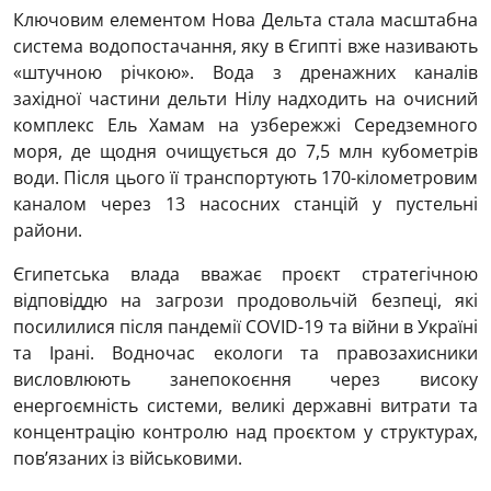
Ключовим елементом Нова Дельта стала масштабна
система водопостачання, яку в Єгипті вже називають
«штучною річкою». Вода з дренажних каналів
західної частини дельти Нілу надходить на очисний
комплекс Ель Хамам на узбережжі Середземного
моря, де щодня очищується до 7,5 млн кубометрів
води. Після цього її транспортують 170-кілометровим
каналом через 13 насосних станцій у пустельні
райони.
Єгипетська влада вважає проєкт стратегічною
відповіддю на загрози продовольчій безпеці, які
посилилися після пандемії COVID-19 та війни в Україні
та Ірані. Водночас екологи та правозахисники
висловлюють занепокоєння через високу
енергоємність системи, великі державні витрати та
концентрацію контролю над проєктом у структурах,
пов’язаних із військовими.