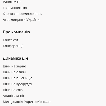
Ринок МТР
Тваринництво
Харчова промисловість
Агрохолдинги України
Про компанію
Контакти
Конференції
Динаміка цін
Ціни на зерно
Ціни на олійні
Ціни на пшеницю
Ціни на кукурудзу
Ціни на сою
Аналітика цін
Методологія УкрАгроКонсалт