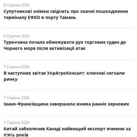
8 Серпня 2026
Супутникові знімки свідчать про значні пошкодження
терміналу ЕФКО в порту Тамань
8 Серпня 2026
Туреччина почала обмежувати рух торгових суден до
Чорного моря після активізації атак
7 Серпня 2026
В наступних звітах УкрАгроКонсалт: ключові cигнали
ринку
7 Серпня 2026
Івано-Франківщина завершила жнива ранніх зернових
7 Серпня 2026
Китай забезпечив Канаді найвищий експорт ячменю за
п’ять років