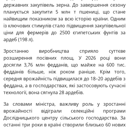
державних закупівель зерна. До завершення сезону
планується закупити 5 млн т пшениці, що стане
найвищим показником за всю історію країни. Одним
із ключових стимулів стало підвищення закупівельної
ціни для фермерів до 2500 єгипетських фунтів за
ардеб (198 л).
Зростанню виробництва сприяло суттєве
розширення посівних площ. У 2026 році вони
досягли 3,76 млн федданів, що майже на 600 тис.
федданів більше, ніж роком раніше. Крім того,
середня врожайність підвищилася до 18–20 ардебів з
феддана, а в господарствах, які застосовують сучасні
технології, вона сягнула 28 ардебів.
За словами міністра, важливу роль у зростанні
врожайності відіграли селекційні програми
Дослідницького центру сільського господарства. За
останні три роки в країні створили близько 60 нових