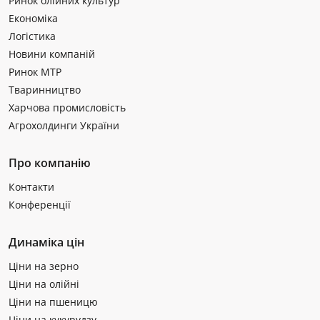
Ринок олійних культур
Економіка
Логістика
Новини компаній
Ринок МТР
Тваринництво
Харчова промисловість
Агрохолдинги України
Про компанію
Контакти
Конференції
Динаміка цін
Ціни на зерно
Ціни на олійні
Ціни на пшеницю
Ціни на кукурудзу