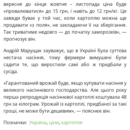
вересня до кінця жовтня – листопада ціна буде
«провалюватися» до 15 грн, і навіть до 12 грн/кг. Це
завжди буває у той час, коли картоплю можна ще
продавати «з поля», не закладаючи її на зберігання.
Так триватиме недовго — до початку заморозків», —
прогнозує він.
Андрій Марущак зауважує, що в Україні була суттєва
нестача насіння, тому фермери вимушені були
садити те, що виростили самі або ж придбали у
сусіда.
«Гарантований врожай буде, якщо купувати насіння у
великого насіннєвого господарства. Але цього року
перша репродукція насіннєвої картоплі коштувала 48
грн за кілограм. Урожай із картоплі, придбаної за такі
гроші, не може бути дешевим», — пояснює він.
Позначки:
Україна
,
ціни
,
картопля