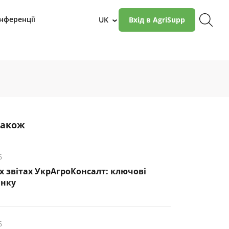
нференції
UK
Вхід в AgriSupp
›
також
6
х звітах УкрАгроКонсалт: ключові
инку
6