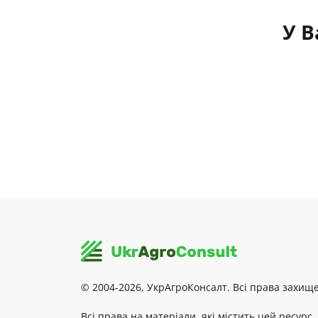
У В
© 2004-2026, УкрАгроКонсалт. Всі права захище
Всі права на матеріали, які містить цей ресурс,