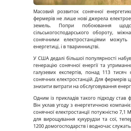
Масовий розвиток сонячної енергетик
фермерів не лише нові джерела електроен
земель. Попри побоювання щод
сільськогосподарського обороту, міжна
сонячними електростанціями можуть
енергетиці, і в тваринництві.
У США дедалі більшої популярності набу
генерацію сонячної енергії та утриманн
галузевих експертів, понад 113 тисяч
сонячних електростанцій. Для фермерів ц
знизити витрати на обслуговування енерге
Одним із прикладів такого підходу став 
Він уклав угоду з енергетичною компаніє
сонячної електростанції потужністю 7,1 М
для вирощування кукурудзи та сої, теп
1200 домогосподарств і водночас служать