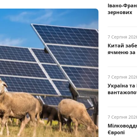
Івано-Фра
зернових
7 Серпня 202
Китай заб
ячменю за 
7 Серпня 202
Україна та
вантажопот
7 Серпня 202
Мілководдя
Європі