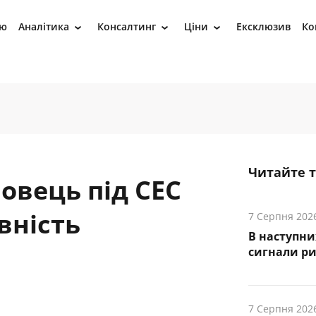
ію
Аналітика
Консалтинг
Ціни
Ексклюзив
Ко
›
›
›
Читайте 
овець під СЕС
вність
7 Серпня 202
В наступни
cигнали р
7 Серпня 202