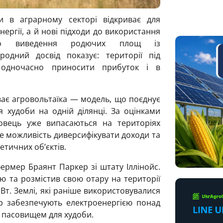
и в аграрному секторі відкриває для
ергії, а й нові підходи до використання
о виведення родючих площ із
родний досвід показує: території під
 одночасно приносити прибуток і в
ває агровольтаїка — модель, що поєднує
я худоби на одній ділянці. За оцінками
 овець уже випасаються на територіях
е можливість диверсифікувати доходи та
тичних об’єктів.
фермер Браянт Паркер зі штату Іллінойс.
ю та розмістив свою отару на території
Вт. Землі, які раніше використовувалися
ер забезпечують електроенергією понад
 пасовищем для худоби.