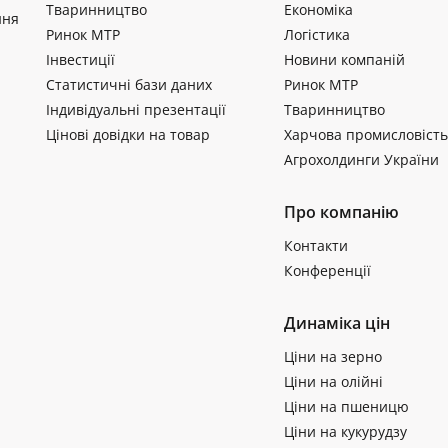
Тваринництво
Економіка
ння
Ринок МТР
Логістика
Інвестиції
Новини компаній
Статистичні бази даних
Ринок МТР
Індивідуальні презентації
Тваринництво
Цінові довідки на товар
Харчова промисловість
Агрохолдинги України
Про компанію
Контакти
Конференції
Динаміка цін
Ціни на зерно
Ціни на олійні
Ціни на пшеницю
Ціни на кукурудзу