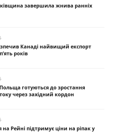
нківщина завершила жнива ранніх
6
езпечив Канаді найвищий експорт
п’ять років
6
 Польща готуються до зростання
оку через західний кордон
6
 на Рейні підтримує ціни на ріпак у