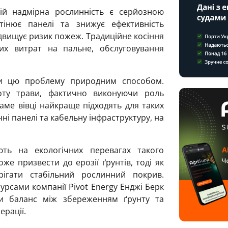
ій надмірна рослинність є серйозною
тінює панелі та знижує ефективність
ідвищує ризик пожеж. Традиційне косіння
их витрат на пальне, обслуговування
ти цю проблему природним способом.
оту трави, фактично виконуючи роль
аме вівці найкраще підходять для таких
ні панелі та кабельну інфраструктуру, на
ють на екологічних перевагах такого
же призвести до ерозії ґрунтів, тоді як
ігати стабільний рослинний покрив.
рсами компанії Pivot Energy Енджі Берк
ти баланс між збереженням ґрунту та
рації.