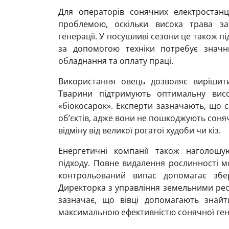
Для операторів сонячних електростанц
проблемою, оскільки висока трава за
генерації. У посушливі сезони це також п
за допомогою техніки потребує значн
обладнання та оплату праці.
Використання овець дозволяє виріши
Тварини підтримують оптимальну вис
«біокосарок». Експерти зазначають, що с
об’єктів, адже вони не пошкоджують соняч
відміну від великої рогатої худоби чи кіз.
Енергетичні компанії також наголошу
підходу. Повне видалення рослинності мо
контрольований випас допомагає збер
Директорка з управління земельними ресу
зазначає, що вівці допомагають знай
максимальною ефективністю сонячної гене