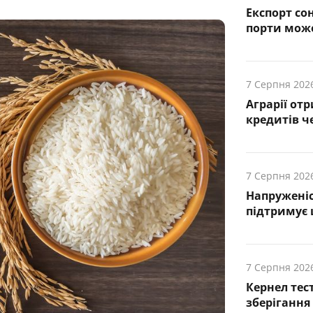
Експорт сон
порти може
7 Серпня 202
Аграрії от
кредитів ч
7 Серпня 202
Напруженіс
підтримує
7 Серпня 202
Кернел тес
зберігання