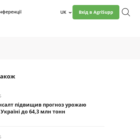
нференції
UK
Вхід в AgriSupp
›
також
6
нсалт підвищив прогноз урожаю
Україні до 64,3 млн тонн
6