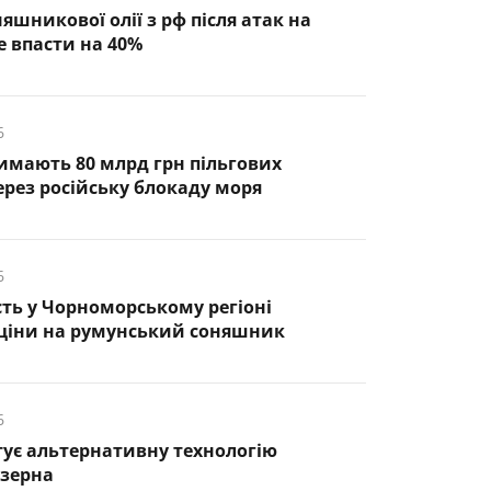
яшникової олії з рф після атак на
 впасти на 40%
6
римають 80 млрд грн пільгових
ерез російську блокаду моря
6
ть у Чорноморському регіоні
 ціни на румунський соняшник
6
тує альтернативну технологію
 зерна