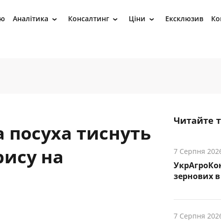
ію
Аналітика
Консалтинг
Ціни
Ексклюзив
Ко
›
›
›
Читайте 
а посуха тиснуть
рису на
7 Серпня 202
УкрАгроКо
зернових в 
7 Серпня 202