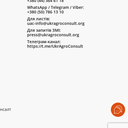
+380 (44) 364 61 18
WhatsApp / Telegram / Viber:
+380 (50) 786 13 10
Для листів:
uac-info@ukragroconsult.org
Для запитів ЗМІ:
press@ukragroconsult.org
Телеграм-канал:
https://t.me/UkrAgroConsult
нсалт