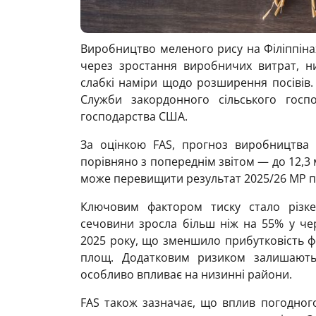
Виробництво меленого рису на Філіппінах
через зростання виробничих витрат, н
слабкі наміри щодо розширення посівів.
Служби закордонного сільського господ
господарства США.
За оцінкою FAS, прогноз виробництва
порівняно з попереднім звітом — до 12,3
може перевищити результат 2025/26 МР пр
Ключовим фактором тиску стало різке
сечовини зросла більш ніж на 55% у че
2025 року, що зменшило прибутковість ф
площ. Додатковим ризиком залишають
особливо впливає на низинні райони.
FAS також зазначає, що вплив погодног