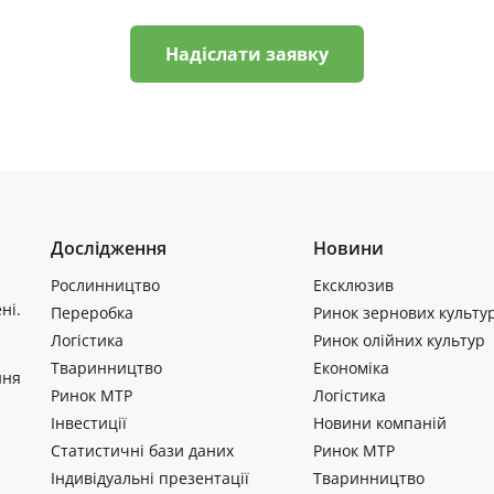
Надіслати заявку
Дослідження
Новини
Рослинництво
Ексклюзив
ні.
Переробка
Ринок зернових культу
Логістика
Ринок олійних культур
Тваринництво
Економіка
ння
Ринок МТР
Логістика
Інвестиції
Новини компаній
Статистичні бази даних
Ринок МТР
Індивідуальні презентації
Тваринництво