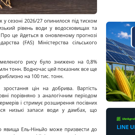
 у сезоні 2026/27 опинилося під тиском
изький рівень води у водосховищах та
 Про це йдеться в оновленому прогнозі
арства (FAS) Міністерства сільського
 меленого рису було знижено на 0,8%
 млн тонн. Водночас цей показник все ще
иблизно на 100 тис. тонн.
 зростання цін на добрива. Вартість
рвні порівняно з аналогічним періодом
ермерів і стримує розширення посівних
ся низькі запаси води у дамбах, що
о явища Ель-Ніньйо може призвести до