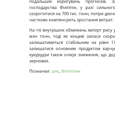
подальших коригувань прогнозів. За
господарства Філіппін, у разі сильно
скоротитися на 700 тис. тонн, попри діюч
частково компенсують зростання витрат.
На тлі внутрішніх обмежень імпорт рису у
млн тонн, тоді як кінцеві запаси скор
залишатиметься стабільним на рівні 1
залишатися основним продуктом харчув
кукурудзи також очікує зниження, що дод
зернових.
Позначки:
рис
,
Філіппіни