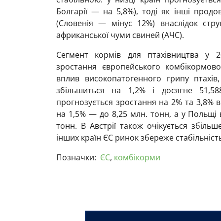
Болгарії — на 5,8%), тоді як інші прод
(Словенія — мінус 12%) внаслідок стру
африканської чуми свиней (АЧС).
Сегмент кормів для птахівництва у 
зростання європейського комбікормов
вплив високопатогенного грипу птахів
збільшиться на 1,2% і досягне 51,58
прогнозується зростання на 2% та 3,8% в
на 1,5% — до 8,25 млн. тонн, а у Польщі
тонн. В Австрії також очікується збільш
інших країн ЄС ринок збереже стабільніс
Позначки:
ЄС
,
комбікорми