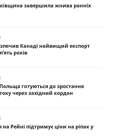
нківщина завершила жнива ранніх
6
езпечив Канаді найвищий експорт
п’ять років
6
 Польща готуються до зростання
оку через західний кордон
6
 на Рейні підтримує ціни на ріпак у