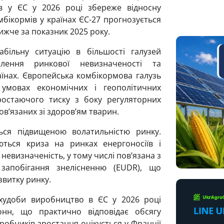
в у ЄС у 2026 році збереже відносну
мбікормів у країнах ЄС-27 прогнозується
нижче за показник 2025 року.
абільну ситуацію в більшості галузей
лення ринкової невизначеності та
їнах. Європейська комбікормова галузь
 умовах економічних і геополітичних
ростаючого тиску з боку регуляторних
ов’язаних зі здоров’ям тварин.
ься підвищеною волатильністю ринку.
ься криза на ринках енергоносіїв і
невизначеність, у тому числі пов’язана з
апобігання знелісненню (EUDR), що
витку ринку.
 худоби виробництво в ЄС у 2026 році
онн, що практично відповідає обсягу
обників зростання очікується у Франції