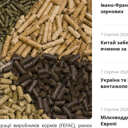
Івано-Фра
зернових
7 Серпня 202
Китай заб
ячменю за 
7 Серпня 202
Україна та
вантажопот
7 Серпня 202
Мілководдя
Європі
рації виробників кормів (FEFAC), ринок