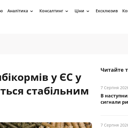
ію
Аналітика
Консалтинг
Ціни
Ексклюзив
Ко
›
›
›
Читайте 
ікормів у ЄС у
ться стабільним
7 Серпня 202
В наступни
cигнали р
7 Серпня 202