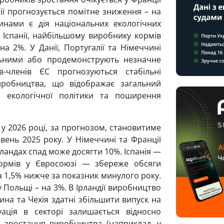
гії прогнозується помітне зниження – на
нами є дія національних екологічних
Іспанії, найбільшому виробнику кормів
на 2%. У Данії, Португалії та Німеччині
льними або продемонструють незначне
-членів ЄС прогнозуються стабільні
робництва, що відображає загальний
 екологічної політики та поширення
у 2026 році, за прогнозом, становитиме
вень 2025 року. У Німеччині та Франції
рландах спад може досягти 10%. Іспанія —
ормів у Євросоюзі — збереже обсяги
а 1,5% нижче за показник минулого року.
у Польщі – на 3%. В Ірландії виробництво
ина та Чехія здатні збільшити випуск на
уація в секторі залишається відносно
я зростання виробництва (наприклад, у