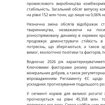
промислового виробництва комбікормі
стабільність. Загальний обсяг випуску ко
на рівні 152 млн тонн, що лише на 0,06% 
Незначна зміна обсягів відображає ст
тваринництва, незважаючи на поси
різноспрямовану динаміку в окремих кра
продовжує демонструвати стійкість в
потрясінь, що зберігаються, а також з
вимог, екологічної політики та факторів, п
Водночас 2026 рік характеризуватимет
Ключовими факторами ризику залишают
мінеральних добрив, а також регуляторна 
впровадженням Регламенту ЄС щодо з
ускладнює прогнозування подальшого роз
У сегменті кормів для великої рогатої
прогнозується на рівні 45,358 млн. т
попереднього року. Серед найбільших вир