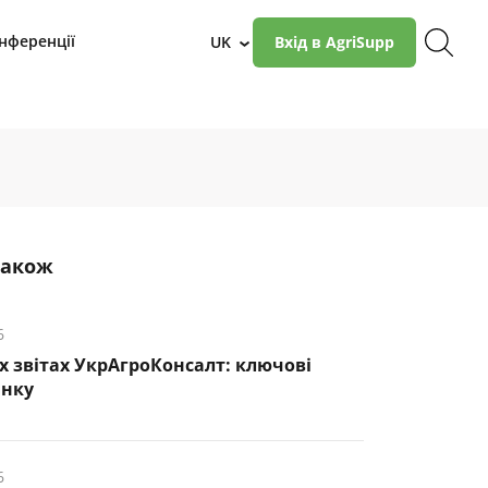
нференції
UK
Вхід в AgriSupp
›
також
6
х звітах УкрАгроКонсалт: ключові
инку
6