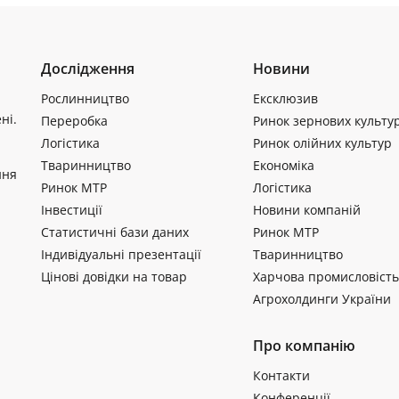
Дослідження
Новини
Рослинництво
Ексклюзив
ні.
Переробка
Ринок зернових культу
Логістика
Ринок олійних культур
Тваринництво
Економіка
ння
Ринок МТР
Логістика
Інвестиції
Новини компаній
Статистичні бази даних
Ринок МТР
Індивідуальні презентації
Тваринництво
Цінові довідки на товар
Харчова промисловість
Агрохолдинги України
Про компанію
Контакти
Конференції