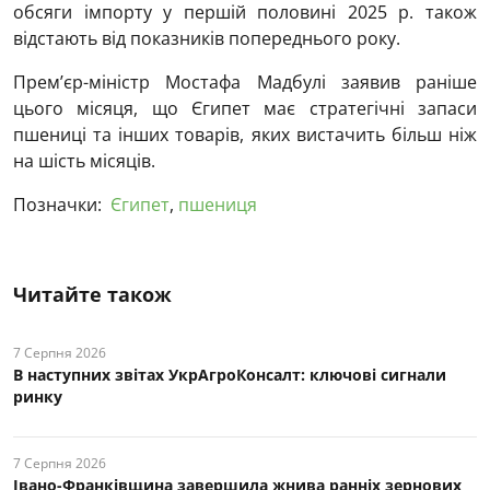
обсяги імпорту у першій половині 2025 р. також
відстають від показників попереднього року.
Прем’єр-міністр Мостафа Мадбулі заявив раніше
цього місяця, що Єгипет має стратегічні запаси
пшениці та інших товарів, яких вистачить більш ніж
на шість місяців.
Позначки:
Єгипет
,
пшениця
Читайте також
7 Серпня 2026
В наступних звітах УкрАгроКонсалт: ключові cигнали
ринку
7 Серпня 2026
Івано-Франківщина завершила жнива ранніх зернових