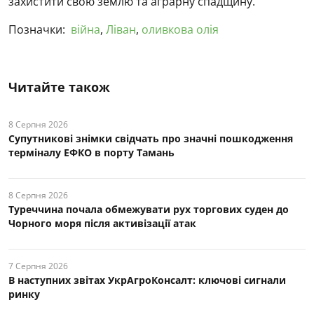
захистити свою землю та аграрну спадщину.
Позначки:
війна
,
Ліван
,
оливкова олія
Читайте також
8 Серпня 2026
Супутникові знімки свідчать про значні пошкодження
терміналу ЕФКО в порту Тамань
8 Серпня 2026
Туреччина почала обмежувати рух торгових суден до
Чорного моря після активізації атак
7 Серпня 2026
В наступних звітах УкрАгроКонсалт: ключові cигнали
ринку