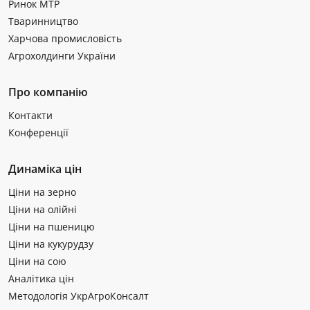
Ринок МТР
Тваринництво
Харчова промисловість
Агрохолдинги України
Про компанію
Контакти
Конференції
Динаміка цін
Ціни на зерно
Ціни на олійні
Ціни на пшеницю
Ціни на кукурудзу
Ціни на сою
Аналітика цін
Методологія УкрАгроКонсалт