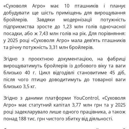
«Суховоля Агро» має 10 пташників і планує
добудувати ще шість приміщень для вирощування
бройлерів. Завдяки модернізації потужність
підприємства зросте до 1,23 млн голів одночасної
посадки, або ж 7,43 млн голів на рік. Для порівняння:
у 2025 році «Суховоля Агро» мала дев’ять пташників
та річну потужність 3,31 млн бройлерів.
Згідно з проєктною документацією, на фабриці
вирощуватимуть бройлерів із добового віку та ваги
близько 40 г. Цикл відгодівлі становитиме 45 діб,
після чого птицю доводитимуть до товарної ваги
близько 3,5 кг.
Згідно з даними платформи YouControl, «Суховоля
Агро» має статутний капітал 3,77 млн грн та у 2025
році задекларувало лише одного працівника, а також
понад 188 тис. грн чистого збитку від діяльності.