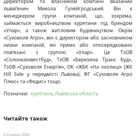
Директором та власником компанії вказаний
львів’янин Микола Гуляйгродський. Він є
менеджером групи компаній, що, зокрема,
займається виробництвом курятини під брендом
«Улар», а також житловим будівництвом. Окрім
«Суховоля Агро», він є директором або засновником
низки компаній, які прямо або опосередковано
пов’язані з групою «Улар». Це ТзОВ
«Солонкаінвестбуд», ТзОВ «Березина Транс Буд»,
ТзОВ «Суховоля Енергія», ОК «ЖБК «На околиці» (ЖК
Hill Side у передмісті Львова), ФГ «Суховоля Агро
Плюс» та «Федис» тощо.
Позначки:
курятина
,
Львівська область
Читайте також
6 Серпня 2026