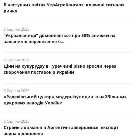
В наступних звітах УкрАгроКонсалт: ключові cигнали
ринку
6 Серпня 2026
“Укрзалізниця” домовляється про 50% знижки на
залізничні перевезення ч...
6 Серпня 2026
Ціни на кукурудзу в Туреччині різко зросли через
скорочення поставок з України
6 Серпня 2026
«Радехівський цукор» модернізує один із найбільших
цукрових заводів України
6 Серпня 2026
Страйк лоцманів в Аргентині завершився, експорт
зерна відновлено