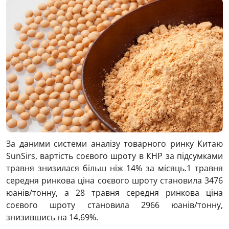
За даними системи аналізу товарного ринку Китаю
SunSirs, вартість соєвого шроту в КНР за підсумками
травня знизилася більш ніж 14% за місяць.1 травня
середня ринкова ціна соєвого шроту становила 3476
юанів/тонну, а 28 травня середня ринкова ціна
соєвого шроту становила 2966 юанів/тонну,
знизившись на 14,69%.