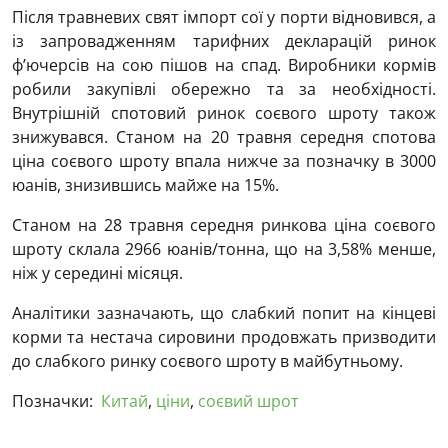
Після травневих свят імпорт сої у порти відновився, а
із запровадженням тарифних декларацій ринок
ф’ючерсів на сою пішов на спад. Виробники кормів
робили закупівлі обережно та за необхідності.
Внутрішній спотовий ринок соєвого шроту також
знижувався. Станом на 20 травня середня спотова
ціна соєвого шроту впала нижче за позначку в 3000
юанів, знизившись майже на 15%.
Станом на 28 травня середня ринкова ціна соєвого
шроту склала 2966 юанів/тонна, що на 3,58% менше,
ніж у середині місяця.
Аналітики зазначають, що слабкий попит на кінцеві
корми та нестача сировини продовжать призводити
до слабкого ринку соєвого шроту в майбутньому.
Позначки:
Китай
,
ціни
,
соєвий шрот