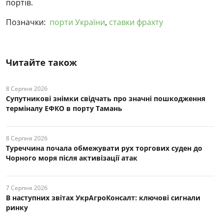
портів.
Позначки:
порти України
,
ставки фрахту
Читайте також
8 Серпня 2026
Супутникові знімки свідчать про значні пошкодження
терміналу ЕФКО в порту Тамань
8 Серпня 2026
Туреччина почала обмежувати рух торгових суден до
Чорного моря після активізації атак
7 Серпня 2026
В наступних звітах УкрАгроКонсалт: ключові cигнали
ринку