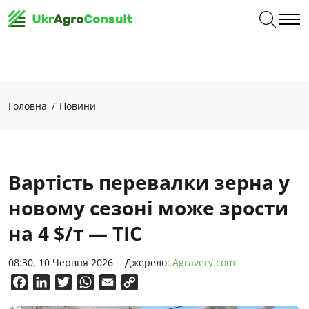
Головна
Новини
Вартість перевалки зерна у
новому сезоні може зрости
на 4 $/т — ТІС
08:30, 10 Червня 2026
Джерело:
Agravery.com
Facebook
LinkedIn
Twitter
WhatsApp
Email
Copy
Link