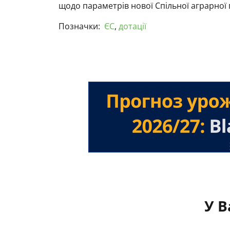
щодо параметрів нової Спільної аграрної 
Позначки:
ЄС
,
дотації
У В