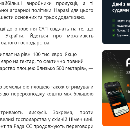
йбільші виробники продукції, а ті
ної аграрної політики. Наразі для цього
шести основних та трьох додаткових.
ії до оновення САП свідчать на те, що
я України. Йдеться про можливість
 одного господарства.
иплат на рівні 100 тис. євро. Якщо
 євро на гектар, то фактично повний
дарство площею близько 500 гектарів», —
шою земельною площею також отримували
 б до перерозподілу коштів між більшою
тривають дискусії. Зокрема, проти
еликі господарства у східній Німеччині.
ент та Рада ЄС продовжують переговори