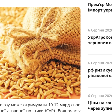
Прем’єр Мо
імпорт укр
6 Серпня 202
УкрАгроКо
зернових в 
6 Серпня 202
рф ризику
ріпакової о
6 Серпня 202
Ціни на со
 Союзу може отримувати 10-12 млрд євро
через зупи
ної аграрної політики (CAP). Водночас у