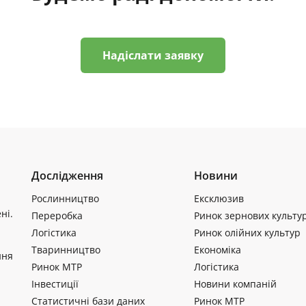
Надіслати заявку
Дослідження
Новини
Рослинництво
Ексклюзив
ні.
Переробка
Ринок зернових культу
Логістика
Ринок олійних культур
Тваринництво
Економіка
ння
Ринок МТР
Логістика
Інвестиції
Новини компаній
Статистичні бази даних
Ринок МТР