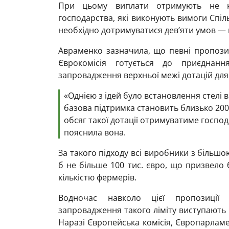
При цьому виплати отримують не на
господарства, які виконують вимоги Спіль
необхідно дотримуватися дев’яти умов — 
Авраменко зазначила, що певні пропозиц
Єврокомісія готується до приєднанн
запровадження верхньої межі дотацій для
«Однією з ідей було встановлення стелі в
базова підтримка становить близько 200
обсяг такої дотації отримуватиме госпо
пояснила вона.
За такого підходу всі виробники з біль
б не більше 100 тис. євро, що призвело
кількістю фермерів.
Водночас навколо цієї пропозиції 
запровадження такого ліміту виступають в
Наразі Європейська комісія, Європарлам