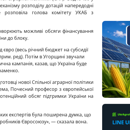
еханізму розподілу дотацій напередодні
 розповіла голова комітету УКАБ з
бговорюють можливі обсяги фінансування
їни до блоку.
д євро (весь річний бюджет на субсидії
прим. ред).
Потім в Угорщині звучали
ична кампанія, казав, що
Україна буде
раменко.
дготовці нової Спільної аграрної політики
ема, Почесний професор з європейської
отенційний обсяг підтримки України на
ких експертів була поширена думка, що
робників Євросоюзу», — сказала вона.