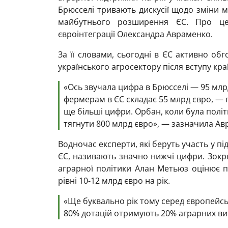
Брюсселі тривають дискусії щодо зміни м
майбутнього розширення ЄС. Про це
євроінтеграції Олександра Авраменко
.
За її словами, сьогодні в ЄС активно о
українського агросектору після вступу кра
«О
сь звучала цифра в Брюсселі — 95 млр
фермерам в ЄС складає 55 млрд євро, — 
ще більші цифри.
Орбан, коли була політ
тягнути 800 млрд євро
», — зазначила Ав
Водночас експерти, які беруть участь у пі
ЄС, називають значно нижчі цифри. Зокр
аграрної політики Алан Метьюз оцінює п
рівні 10-12 млрд євро на рік.
«Ще буквально рік тому серед європейсь
80% дотацій отримують 20% аграрних ви