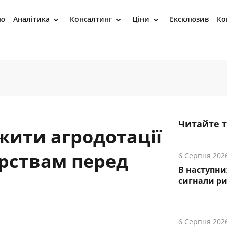
ію
Аналітика
Консалтинг
Ціни
Ексклюзив
Ко
›
›
›
Читайте 
жити агродотації
рствам перед
6 Серпня 202
В наступни
cигнали р
6 Серпня 202