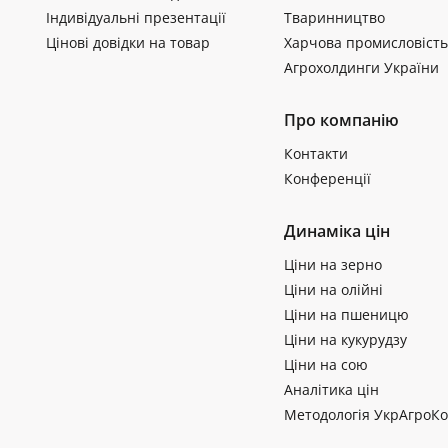
Індивідуальні презентації
Тваринництво
Цінові довідки на товар
Харчова промисловість
Агрохолдинги України
Про компанію
Контакти
Конференції
Динаміка цін
Ціни на зерно
Ціни на олійні
Ціни на пшеницю
Ціни на кукурудзу
Ціни на сою
Аналітика цін
Методологія УкрАгроКо