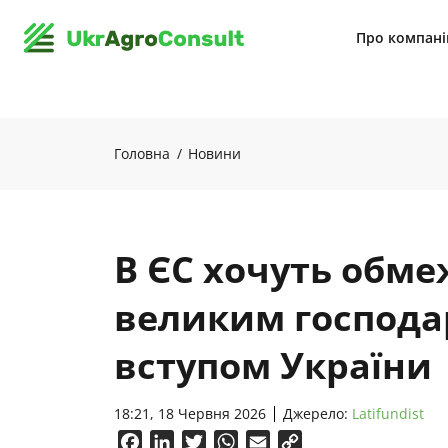
Про компан
Головна
Новини
В ЄС хочуть обме
великим господа
вступом України
18:21, 18 Червня 2026
Джерело:
Latifundist
Facebook
LinkedIn
Twitter
WhatsApp
Email
Copy