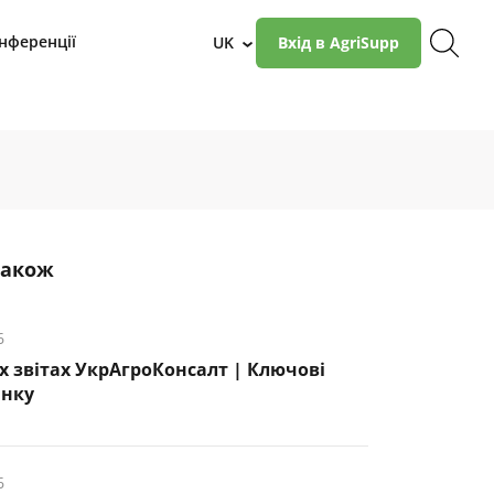
нференції
UK
Вхід в AgriSupp
›
також
6
х звітах УкрАгроКонсалт | Ключові
инку
6