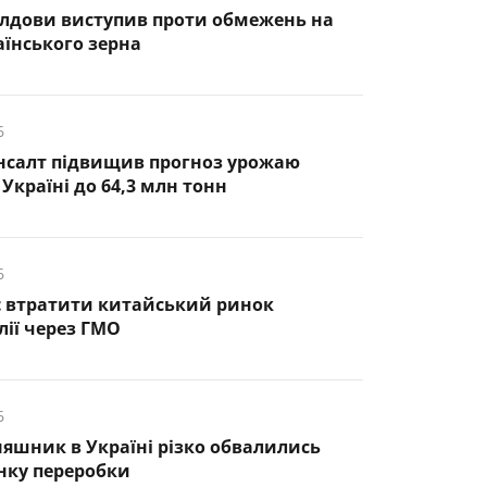
лдови виступив проти обмежень на
аїнського зерна
6
нсалт підвищив прогноз урожаю
Україні до 64,3 млн тонн
6
є втратити китайський ринок
лії через ГМО
6
няшник в Україні різко обвалились
нку переробки