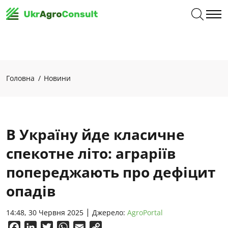
Головна
Новини
В Україну йде класичне
спекотне літо: аграріїв
попереджають про дефіцит
опадів
14:48, 30 Червня 2025
Джерело:
AgroPortal
Facebook
LinkedIn
Twitter
WhatsApp
Email
Copy