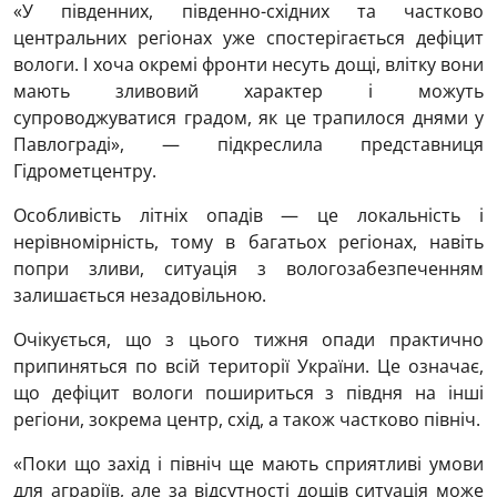
«У південних, південно-східних та частково
центральних регіонах уже спостерігається дефіцит
вологи. І хоча окремі фронти несуть дощі, влітку вони
мають зливовий характер і можуть
супроводжуватися градом, як це трапилося днями у
Павлограді», — підкреслила представниця
Гідрометцентру.
Особливість літніх опадів — це локальність і
нерівномірність, тому в багатьох регіонах, навіть
попри зливи, ситуація з вологозабезпеченням
залишається незадовільною.
Очікується, що з цього тижня опади практично
припиняться по всій території України. Це означає,
що дефіцит вологи пошириться з півдня на інші
регіони, зокрема центр, схід, а також частково північ.
«Поки що захід і північ ще мають сприятливі умови
для аграріїв, але за відсутності дощів ситуація може