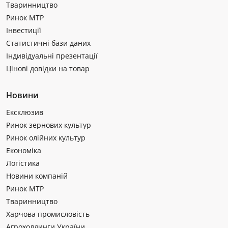
Тваринництво
Ринок МТР
Інвестиції
Статистичні бази даних
Індивідуальні презентації
Цінові довідки на товар
Новини
Ексклюзив
Ринок зернових культур
Ринок олійних культур
Економіка
Логістика
Новини компаній
Ринок МТР
Тваринництво
Харчова промисловість
Агрохолдинги України