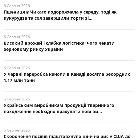
6 Серпня 2026
Пшениця в Чикаго подорожчала у середу, тоді як
кукурудза та соя завершили торги зі...
6 Серпня 2026
Високий врожай і слабка логістика: чого чекати
зерновому ринку України
6 Серпня 2026
У червні переробка каноли в Канаді досягла рекордних
1,17 млн тонн
6 Серпня 2026
Українським виробникам продукції тваринного
походження необхідно врахувати нові ви...
6 Серпня 2026
Скорочення посівів підштовхнуло ціни на рис у США до