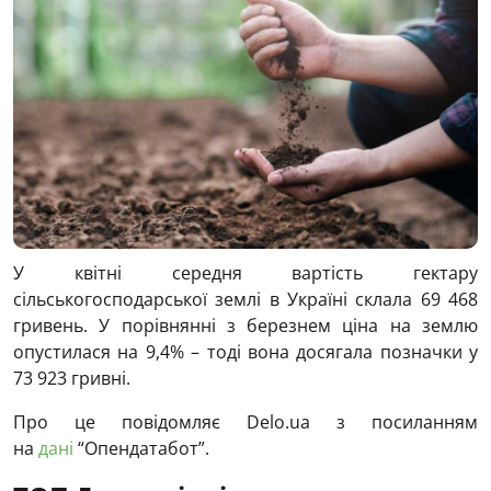
У квітні середня вартість гектару
сільськогосподарської землі в Україні склала 69 468
гривень. У порівнянні з березнем ціна на землю
опустилася на 9,4% – тоді вона досягала позначки у
73 923 гривні.
Про це повідомляє Delo.ua з посиланням
на
дані
“Опендатабот”.