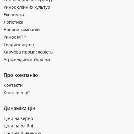
Ринок олійних культур
Економіка
Логістика
Новини компаній
Ринок МТР
Тваринництво
Харчова промисловість
Агрохолдинги України
Про компанію
Контакти
Конференції
Динаміка цін
Ціни на зерно
Ціни на олійні
Ціни на пшеницю