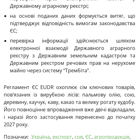
Державному аграрному реєстрі;
на основі поданих даних формується витяг, що
підтверджує відповідність вимогам законодавства
ЄС;
перевірка інформації здійснюється шляхом
електронної взаємодії Державного аграрного
реєстру з Державним земельним кадастром та
Державним реєстром речових прав на нерухоме
майно через систему “Трембіта”.
Регламент ЄС EUDR охоплює сім ключових товарів,
пов’язаних із вирубкою лісів: пальмову олію, сою,
деревину, каучук, каву, какао та велику рогату худобу.
Його повноцінне впровадження вже двічі відкладали,
і наразі його застосування перенесено до початку
2027 року.
Позначки:
Україна
,
експорт
,
соя
,
ЄС
,
агропродукція
,