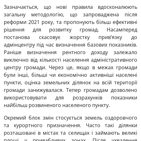
Зазначається, що нові правила вдосконалюють
загальну методологію, що запроваджена після
реформи 2021 року, та пропонують більш ефективні
рішення для розвитку громад. Насамперед
постанова скасовує жорстку прив’язку до
адмінцентру під час визначення базових показників.
Раніше визначення рентного доходу залежало
виключно від кількості населення адміністративного
центру громади. Через це, якщо в межах громади
були інші, більші чи економічно активніші населені
пункти, оцінка земельних ділянок на всій території
громади занижувалася. Тепер громадам дозволено
використовувати для розрахунків показники
найбільш розвиненого населеного пункту.
Окремий блок змін стосується земель оздоровчого
та курортного призначення. Часто такі ділянки
розташовані в містах та селищах і займають великі
площі у привабливих зонах. Після ухвалення