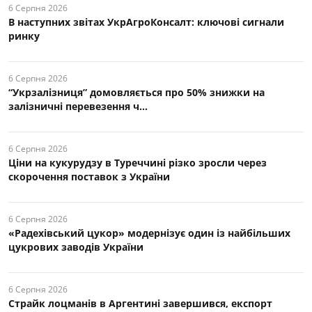
6 Серпня 2026
В наступних звітах УкрАгроКонсалт: ключові cигнали
ринку
6 Серпня 2026
“Укрзалізниця” домовляється про 50% знижки на
залізничні перевезення ч...
6 Серпня 2026
Ціни на кукурудзу в Туреччині різко зросли через
скорочення поставок з України
6 Серпня 2026
«Радехівський цукор» модернізує один із найбільших
цукрових заводів України
6 Серпня 2026
Страйк лоцманів в Аргентині завершився, експорт