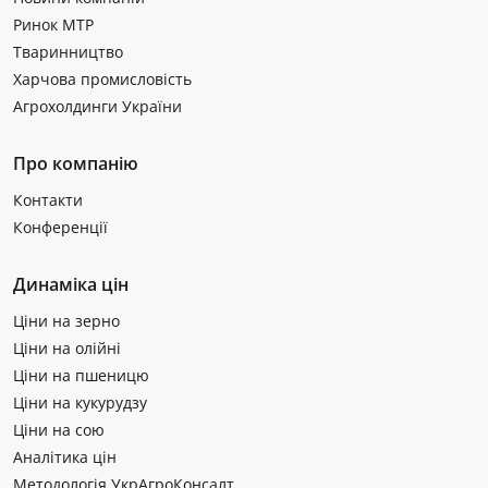
Ринок МТР
Тваринництво
Харчова промисловість
Агрохолдинги України
Про компанію
Контакти
Конференції
Динаміка цін
Ціни на зерно
Ціни на олійні
Ціни на пшеницю
Ціни на кукурудзу
Ціни на сою
Аналітика цін
Методологія УкрАгроКонсалт