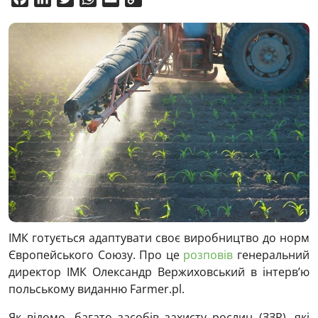
Link
ІМК готується адаптувати своє виробництво до норм
Європейського Союзу. Про це
розповів
генеральний
директор ІМК Олександр Вержиховський в інтерв’ю
польському виданню Farmer.pl.
Як відомо, багато засобів захисту рослин (ЗЗР), які