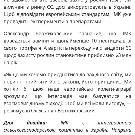
вилучені з ринку ЄС, досі використовують в Україні.
Щоб відповідати європейським стандартам, ІМК уже
проводить експерименти з препаратами.
Олександр Вержиховський зазначив, що ІМК
доведеться замінити щонайменше 10 пестицидів зі
свого портфеля. А вартість переходу на стандарти ЄС
щодо захисту рослин становитиме приблизно $3 млн
на рік.
«Якщо ми хочемо приєднатися до західного світу, ми
повинні прийняти його закони, його принципи… Ми
хотіли б, щоб наші європейські колеги-аграрії
зрозуміли, що інтеграція має базуватися на
взаємовигідному підході. Щоб ми всі мали вигоду», —
резюмував Олександр Вержиховський.
Для довідки:
ІМК є інтегрованою
сільськогосподарською компанією в Україні. Напрями