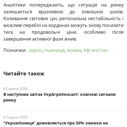
Аналітики попереджають, що ситуація на ринку
залишається вразливою до зовнішніх шоків.
Коливання світових цін, регіональна нестабільність і
можливі перебої на кордонах можуть знову посилити
тиск на продовольчі ціни, особливо після
завершення активної фази жнив.
Позначки:
зерно
,
пшениця
,
жнива
,
Афганістан
Читайте також
6 Серпня 2026
В наступних звітах УкрАгроКонсалт: ключові cигнали
ринку
6 Серпня 2026
“Укрзалізниця” домовляється про 50% знижки на