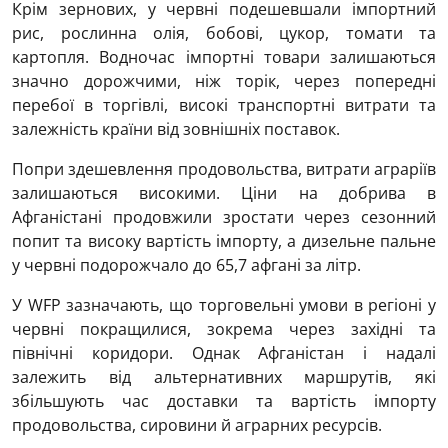
Крім зернових, у червні подешевшали імпортний
рис, рослинна олія, бобові, цукор, томати та
картопля. Водночас імпортні товари залишаються
значно дорожчими, ніж торік, через попередні
перебої в торгівлі, високі транспортні витрати та
залежність країни від зовнішніх поставок.
Попри здешевлення продовольства, витрати аграріїв
залишаються високими. Ціни на добрива в
Афганістані продовжили зростати через сезонний
попит та високу вартість імпорту, а дизельне пальне
у червні подорожчало до 65,7 афгані за літр.
У WFP зазначають, що торговельні умови в регіоні у
червні покращилися, зокрема через західні та
північні коридори. Однак Афганістан і надалі
залежить від альтернативних маршрутів, які
збільшують час доставки та вартість імпорту
продовольства, сировини й аграрних ресурсів.