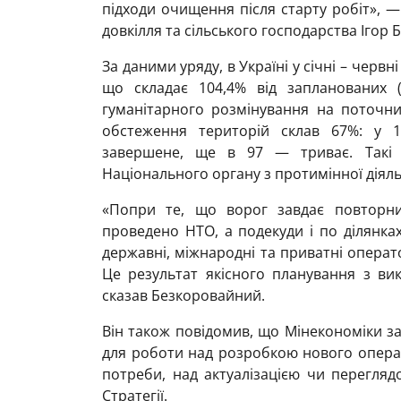
підходи очищення після старту робіт», —
довкілля та сільського господарства Ігор
За даними уряду, в Україні у січні – червн
що складає 104,4% від запланованих 
гуманітарного розмінування на поточни
обстеження територій склав 67%: у 
завершене, ще в 97 — триває. Такі д
Національного органу з протимінної діяль
«Попри те, що ворог завдає повторни
проведено НТО, а подекуди і по ділянках
державні, міжнародні та приватні операт
Це результат якісного планування з ви
сказав Безкоровайний.
Він також повідомив, що Мінекономіки з
для роботи над розробкою нового операці
потреби, над актуалізацією чи перегляд
Стратегії.