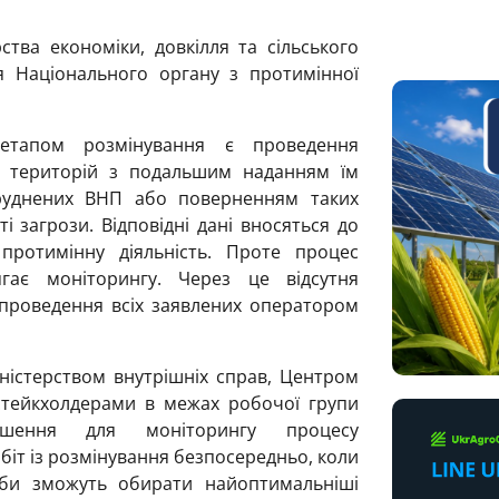
тва економіки, довкілля та сільського
я Національного органу з протимінної
етапом розмінування є проведення
я територій з подальшим наданням їм
бруднених ВНП або поверненням таких
і загрози. Відповідні дані вносяться до
протимінну діяльність. Проте процес
гає моніторингу. Через це відсутня
 проведення всіх заявлених оператором
ністерством внутрішніх справ, Центром
стейкхолдерами в межах робочої групи
ішення для моніторингу процесу
біт із розмінування безпосередньо, коли
би зможуть обирати найоптимальніші