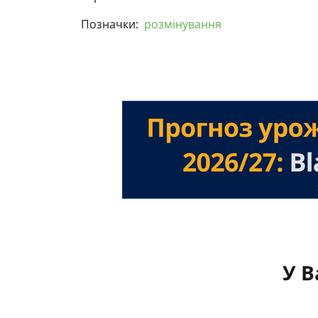
Позначки:
розмінування
У В