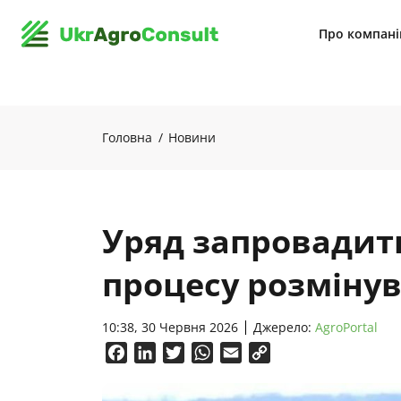
Про компан
Головна
Новини
Уряд запровадит
процесу розміну
10:38, 30 Червня 2026
Джерело:
AgroPortal
Facebook
LinkedIn
Twitter
WhatsApp
Email
Copy
Link