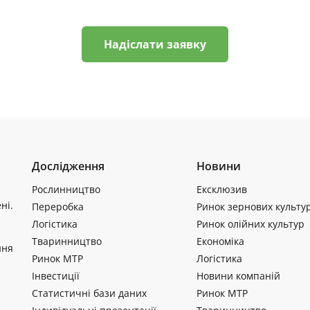
Надіслати заявку
Дослідження
Новини
Рослинництво
Ексклюзив
ні.
Переробка
Ринок зернових культу
Логістика
Ринок олійних культур
Тваринництво
Економіка
ння
Ринок МТР
Логістика
Інвестиції
Новини компаній
Статистичні бази даних
Ринок МТР