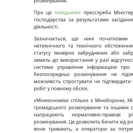
розмінування.
Про це
повідомляє
пресслужба Міністерс
господарства за результатами засіданн
діяльності.
Зазначається, що нині початковим 
нетехнічного та технічного обстеженн
статусу імовірно забруднених або за
земель до використання у разі відсутност
системи управління інформацією про 
безпосередньо розмінування не підля
можливість спростувати чи підтвердити
робіт у повному обсязі.
«Мінекономіки спільно з Міноборони, Мі
громадського розмінування та іншими 
напрацюють нормативно-правові р
розмінування. Це дозволить бачити хід ро
вони тривають, а оператори за потре