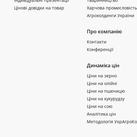
Індивідуальні презентації
Тваринництво
Цінові довідки на товар
Харчова промисловість
Агрохолдинги України
Про компанію
Контакти
Конференції
Динаміка цін
Ціни на зерно
Ціни на олійні
Ціни на пшеницю
Ціни на кукурудзу
Ціни на сою
Аналітика цін
Методологія УкрАгроКо