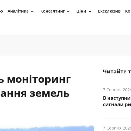
ію
Аналітика
Консалтинг
Ціни
Ексклюзив
Ко
›
›
›
Читайте 
ь моніторинг
вання земель
7 Серпня 202
В наступни
cигнали р
7 Серпня 202