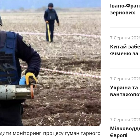
Івано-Фра
зернових
7 Серпня 202
Китай заб
ячменю за 
7 Серпня 202
Україна та
вантажопот
7 Серпня 202
Мілководдя
адити моніторинг процесу гуманітарного
Європі