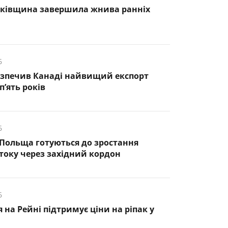
нківщина завершила жнива ранніх
6
езпечив Канаді найвищий експорт
п’ять років
6
 Польща готуються до зростання
оку через західний кордон
6
 на Рейні підтримує ціни на ріпак у