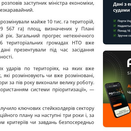
 розповів заступник міністра економіки,
 Безкаравайний.
і розмінували майже 10 тис. га територій,
(9 567 га) площ, визначених у Плані
й рік. Загальний прогрес нетехнічного
16 територіальних громадах НТО вже
ані презентували під час засідання
ності.
х ударів по територіях, на яких вже
, які розміновують чи вже розміновані,
ори за пів року виконали велику роботу.
користанням системи пріоритизації», —
алучило ключових стейкхолдерів сектору
йного плану на наступні три роки і, за
ом критеріїв чи завдань безпосередньо