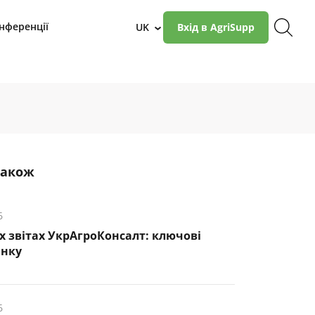
нференції
UK
Вхід в AgriSupp
›
також
6
х звітах УкрАгроКонсалт: ключові
инку
6