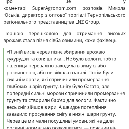
Про це у
коментарі SuperAgronom.com розповів Микола
Юськів, директор з оптової торгівлі Тернопільського
регіонального представництва LNZ Group.
Першою перешкодою для отримання високих
врожаїв стала пізня сівба озимини, каже фахівець.
«Пізній висів через пізнє збирання врожаю
кукурудзи та соняшника… Не було вологи, тобто
пшениця переважно заходила в зиму слабо
розвиненою, або не зійшла взагалі. Потім були
сильні морози, які спричинили промерзання
глибоких шарів ґрунту. Снігу було багато, але
попередні сильні морози спричинили промерзання
грунту та створили барʼєр для вологи. Фактично
весь сніг зійшов в яри. А швидке потепління
завадило просування снігу в нижні шари ґрунту.
Через це ми мали посушливі умови, які не дали
рослині нормально розкущитися, — пояснив він.