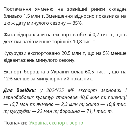
Постачання ячменю на зовнішні ринки складає
близько 1,5 млн т. Зменшення відносно показника на
цю ж дату минулого сезону — 35%.
Жита відправляли на експорт в обсязі 0,2 тис. т, що в
десятки разів менше торішніх 10,8 тис. т.
Кукурудзи експортовано 20,5 млн т, що на 5% менше
відвантажень минулого сезону.
Експорт борошна з України склав 60,5 тис. т, що на
12% менше за минулорічний показник.
Для довідки:
у 2024/25 МР експорт зернових і
зернобобових культур становив 40,6 млн т: пшениці
— 15,7 млн т; ячменю — 2,3 млн т; жита — 10,8 тис.
т; кукурудзи — 22 млн т; борошна — 71,1 тис. т.
Позначки:
Україна
,
експорт
,
зерно