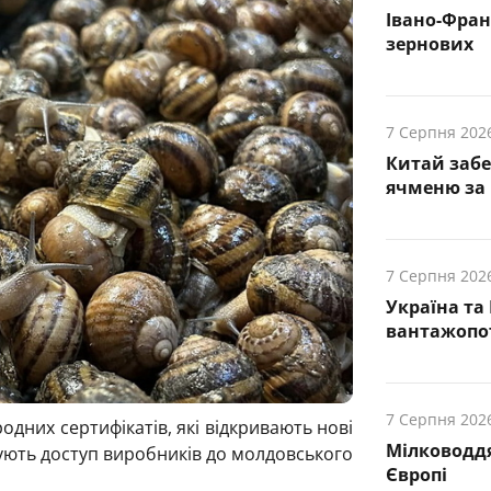
Івано-Фра
зернових
7 Серпня 202
Китай заб
ячменю за 
7 Серпня 202
Україна та
вантажопот
7 Серпня 202
одних сертифікатів, які відкривають нові
Мілководдя
щують доступ виробників до молдовського
Європі