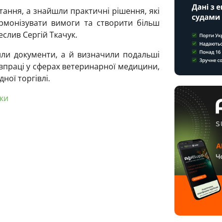
ання, а знайшли практичні рішення, які
армонізувати вимоги та створити більш
еслив Сергій Ткачук.
или документи, а й визначили подальші
впраці у сферах ветеринарної медицини,
ної торгівлі.
ки