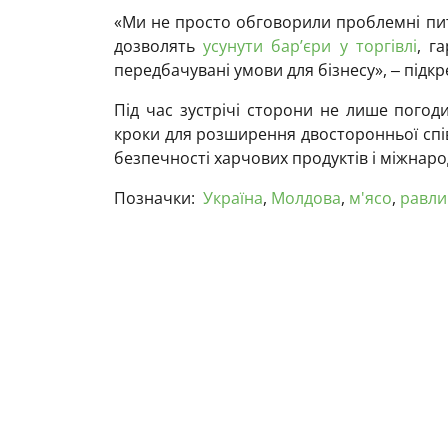
«Ми не просто обговорили проблемні пит
дозволять
усунути бар’єри у торгівлі
, г
передбачувані умови для бізнесу», ‒ підкр
Під час зустрічі сторони не лише погод
кроки для розширення двосторонньої спі
безпечності харчових продуктів і міжнарод
Позначки:
Україна
,
Молдова
,
м'ясо
,
равли