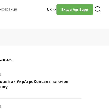
нференції
UK
Вхід в AgriSupp
›
також
6
х звітах УкрАгроКонсалт: ключові
инку
6