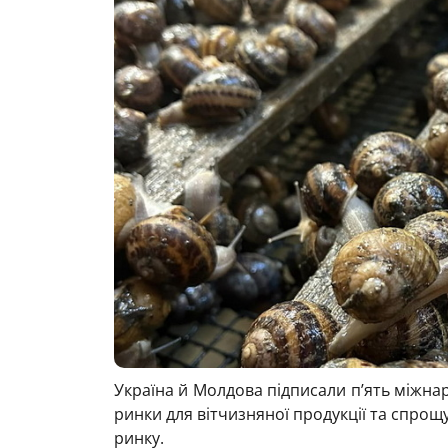
Україна й Молдова підписали п’ять міжнар
ринки для вітчизняної продукції та спро
ринку.