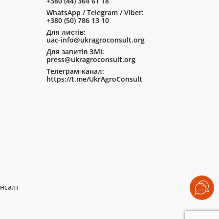
+380 (44) 364 61 18
WhatsApp / Telegram / Viber:
+380 (50) 786 13 10
Для листів:
uac-info@ukragroconsult.org
Для запитів ЗМІ:
press@ukragroconsult.org
Телеграм-канал:
https://t.me/UkrAgroConsult
нсалт