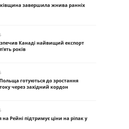
нківщина завершила жнива ранніх
6
езпечив Канаді найвищий експорт
п’ять років
6
 Польща готуються до зростання
оку через західний кордон
6
 на Рейні підтримує ціни на ріпак у