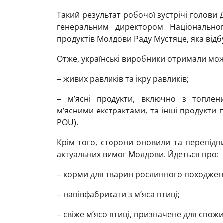
Такий результат робочої зустрічі голови
генеральним директором Національног
продуктів Молдови Раду Мустяце, яка відб
Отже, українські виробники отримали мож
‒ живих равликів та ікру равликів;
‒ м’ясні продукти, включно з топле
м’ясними екстрактами, та інші продукти 
POU).
Крім того, сторони оновили та перепідп
актуальних вимог Молдови. Йдеться про:
‒ корми для тварин рослинного походжен
‒ напівфабрикати з м’яса птиці;
‒ свіже м’ясо птиці, призначене для спо