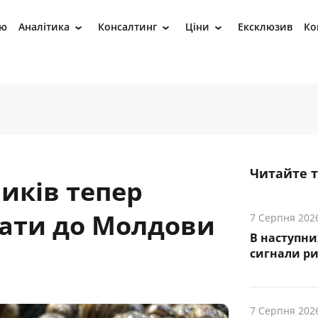
ію
Аналітика
Консалтинг
Ціни
Ексклюзив
Ко
›
›
›
Читайте 
иків тепер
ати до Молдови
7 Серпня 202
В наступни
cигнали р
7 Серпня 202