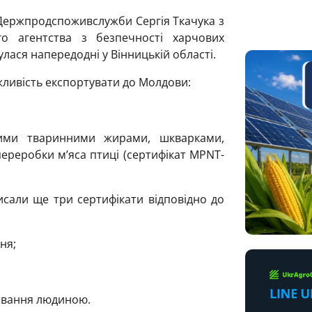
 Держпродспоживслужби Сергія Ткачука з
о агентства з безпечності харчових
улася напередодні у Вінницькій області.
ливість експортувати до Молдови:
ними тваринними жирами, шкварками,
переробки м’яса птиці (сертифікат MPNT-
исали ще три сертифікати відповідно до
ня;
живання людиною.