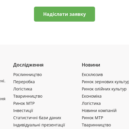
Надіслати заявку
Дослідження
Новини
Рослинництво
Ексклюзив
ні.
Переробка
Ринок зернових культу
Логістика
Ринок олійних культур
Тваринництво
Економіка
ння
Ринок МТР
Логістика
Інвестиції
Новини компаній
Статистичні бази даних
Ринок МТР
Індивідуальні презентації
Тваринництво