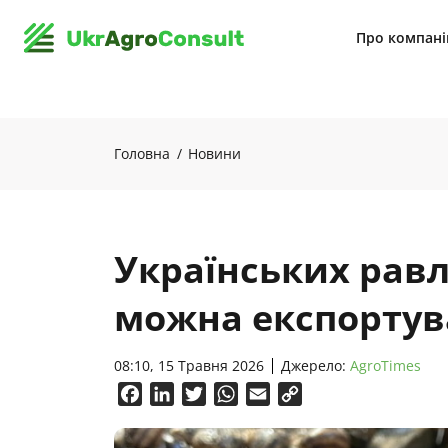
Про компан
Головна
Новини
Українських равл
можна експортув
08:10, 15 Травня 2026
Джерело:
AgroTimes
Facebook
LinkedIn
Twitter
WhatsApp
Email
Copy
Link