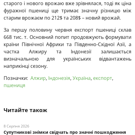
старого і нового врожаю вже зрівнялася, тоді як ціна
фуражної пшениці ще тримає значну різницю між
старим врожаєм по 212$ та 208$ – новий врожай.
За першу половину червня експорт пшениці склав
668 тис. т. Основний попит продовжують формувати
країни Північної Африки та Південно-Східної Азії, а
частка Алжиру та Індонезії залишається
визначальною для українських відвантажень
наприкінці сезону.
Позначки:
Алжир
,
Індонезія
,
Україна
,
експорт
,
пшениця
Читайте також
8 Серпня 2026
Супутникові знімки свідчать про значні пошкодження