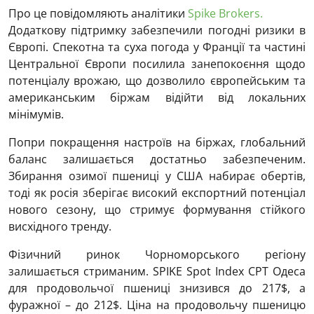
Про це повідомляють аналітики
Spike Brokers.
Додаткову підтримку забезпечили погодні ризики в
Європі. Спекотна та суха погода у Франції та частині
Центральної Європи посилила занепокоєння щодо
потенціалу врожаю, що дозволило європейським та
американським біржам відійти від локальних
мінімумів.
Попри покращення настроїв на біржах, глобальний
баланс залишається достатньо забезпеченим.
Збирання озимої пшениці у США набирає обертів,
тоді як росія зберігає високий експортний потенціал
нового сезону, що стримує формування стійкого
висхідного тренду.
Фізичний ринок Чорноморського регіону
залишається стриманим. SPIKE Spot Index CPT Одеса
для продовольчої пшениці знизився до 217$, а
фуражної – до 212$. Ціна на продовольчу пшеницю