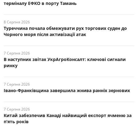
терміналу ЕФКО в порту Тамань
8 Серпня 2026
Туреччина почала обмежувати рух торгових суден до
Чорного моря після активізації атак
7 Серпня 2026
В наступних звітах УкрАгроКонсалт: ключові cигнали
ринку
7 Серпня 2026
Івано-Франківщина завершила жнива ранніх зернових
7 Серпня 2026
Китай забезпечив Канаді найвищий експорт ячменю за
п’ять років