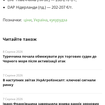
DAP Нідерланди (пд.) — 202-207 €/т.
Позначки:
ціни
,
Україна
,
кукурудза
Читайте також
8 Серпня 2026
Туреччина почала обмежувати рух торгових суден до
Чорного моря після активізації атак
7 Серпня 2026
В наступних звітах УкрАгроКонсалт: ключові cигнали
ринку
7 Серпня 2026
Івано-Франківщина завершила жнива ранніх зернових