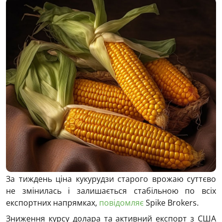
За тиждень ціна кукурудзи старого врожаю суттєво
не змінилась і залишається стабільною по всіх
експортних напрямках,
повідомляє
Spike Brokers.
Зниження курсу долара та активний експорт з США