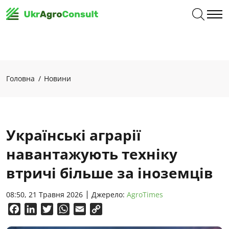
Головна
Новини
Українські аграрії
навантажують техніку
втричі більше за іноземців
08:50, 21 Травня 2026
Джерело:
AgroTimes
Facebook
LinkedIn
Twitter
WhatsApp
Email
Copy
Link