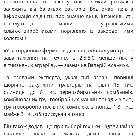
навантаження на техніку має великий розмах і
залежить від багатьох факторів. Водночас наявна
інформація свідчить про значно вищу інтенсивність
експлуатації машин українськими
сільгоспвиробниками порівняно із закордонними
колегами.
«У закордонних фермерів для аналогічних умов річне
завантаження на техніку в 2,5-3,0 менше ніж у
вітчизняних аграріїв», — зазначив Валерій Адамчук.
За словами експерта, українські аграрії повинні
щорічно закупляти тракторів на рівні 15 тис.
одиниць, до 6 тис. зернозбиральних комбайнів,
комбінованих ґрунтообробних машин понад 2,5 тис.,
грунтообробно-посівних комплексів понад 1,8 тис.,
майже 3 тис. обприскувачів тощо.
Він також додав, що при виборі техніки надзвичайно
важливе значення мають демонстрація та