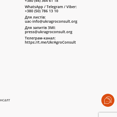
+380 (44) 364 61 18
WhatsApp / Telegram / Viber:
+380 (50) 786 13 10
Для листів:
uac-info@ukragroconsult.org
Для запитів ЗМІ:
press@ukragroconsult.org
Телеграм-канал:
https://t.me/UkrAgroConsult
нсалт