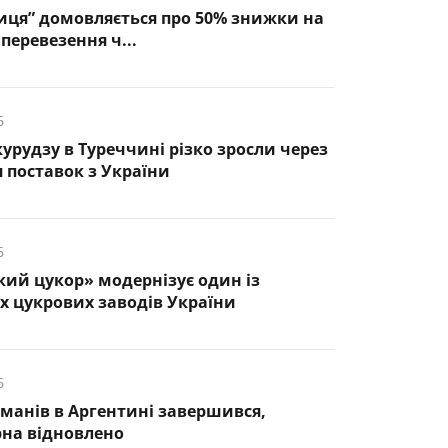
иця” домовляється про 50% знижки на
перевезення ч...
6
курудзу в Туреччині різко зросли через
 поставок з України
6
кий цукор» модернізує один із
 цукрових заводів України
6
манів в Аргентині завершився,
рна відновлено