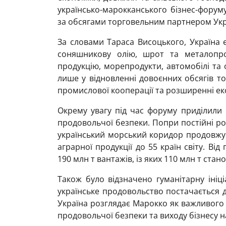
українсько-марокканського бізнес-форум
за обсягами торговельним партнером Укр
За словами Тараса Висоцького, Україна 
соняшникову олію, шрот та металопро
продукцію, морепродукти, автомобілі та 
лише у відновленні довоєнних обсягів тор
промислової кооперації та розширенні е
Окрему увагу під час форуму приділили 
продовольчої безпеки. Попри постійні рос
український морський коридор продовжу
аграрної продукції до 55 країн світу. В
190 млн т вантажів, із яких 110 млн т стан
Також було відзначено гуманітарну ініц
українське продовольство постачається до
Україна розглядає Марокко як важливого 
продовольчої безпеки та виходу бізнесу н