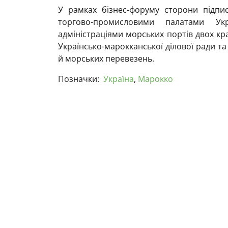
У рамках бізнес-форуму сторони підп
торгово-промисловими палатами У
адміністраціями морських портів двох к
Українсько-марокканської ділової ради та
й морських перевезень.
Позначки:
Україна
,
Марокко