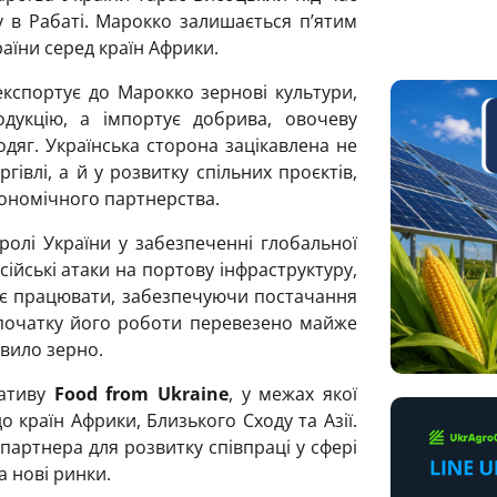
у в Рабаті. Марокко залишається п’ятим
аїни серед країн Африки.
експортує до Марокко зернові культури,
дукцію, а імпортує добрива, овочеву
одяг. Українська сторона зацікавлена не
гівлі, а й у розвитку спільних проєктів,
кономічного партнерства.
ролі України у забезпеченні глобальної
ійські атаки на портову інфраструктуру,
є працювати, забезпечуючи постачання
ід початку його роботи перевезено майже
овило зерно.
іативу
Food from Ukraine
, у межах якої
 країн Африки, Близького Сходу та Азії.
партнера для розвитку співпраці у сфері
а нові ринки.