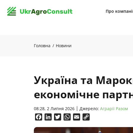
Про компан
Головна
Новини
Україна та Маро
економічне парт
08:28, 2 Липня 2026
Джерело:
Аграрії Разом
Facebook
LinkedIn
Twitter
WhatsApp
Email
Copy
Link