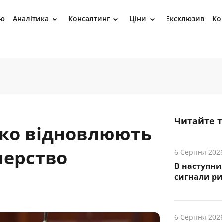
ію
Аналітика
Консалтинг
Ціни
Ексклюзив
Ко
›
›
›
Читайте 
кко відновлюють
нерство
6 Серпня 202
В наступни
cигнали р
6 Серпня 202