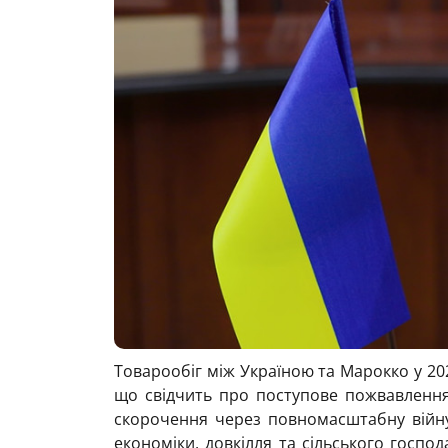
Товарообіг між Україною та Марокко у 20
що свідчить про поступове пожвавлення д
скорочення через повномасштабну війну
економіки, довкілля та сільського госпо