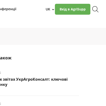
нференції
UK
Вхід в AgriSupp
›
також
6
х звітах УкрАгроКонсалт: ключові
инку
6