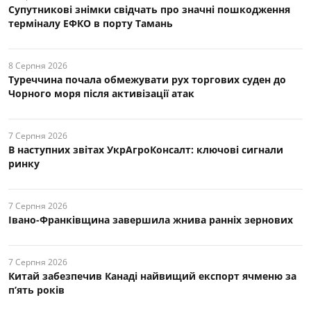
Супутникові знімки свідчать про значні пошкодження
терміналу ЕФКО в порту Тамань
8 Серпня 2026
Туреччина почала обмежувати рух торгових суден до
Чорного моря після активізації атак
7 Серпня 2026
В наступних звітах УкрАгроКонсалт: ключові cигнали
ринку
7 Серпня 2026
Івано-Франківщина завершила жнива ранніх зернових
7 Серпня 2026
Китай забезпечив Канаді найвищий експорт ячменю за
п’ять років