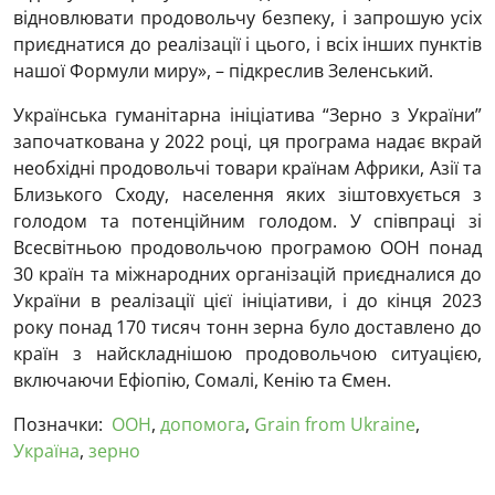
відновлювати продовольчу безпеку, і запрошую усіх
приєднатися до реалізації і цього, і всіх інших пунктів
нашої Формули миру», – підкреслив Зеленський.
Українська гуманітарна ініціатива “Зерно з України”
започаткована у 2022 році, ця програма надає вкрай
необхідні продовольчі товари країнам Африки, Азії та
Близького Сходу, населення яких зіштовхується з
голодом та потенційним голодом. У співпраці зі
Всесвітньою продовольчою програмою ООН понад
30 країн та міжнародних організацій приєдналися до
України в реалізації цієї ініціативи, і до кінця 2023
року понад 170 тисяч тонн зерна було доставлено до
країн з найскладнішою продовольчою ситуацією,
включаючи Ефіопію, Сомалі, Кенію та Ємен.
Позначки:
ООН
,
допомога
,
Grain from Ukraine
,
Україна
,
зерно