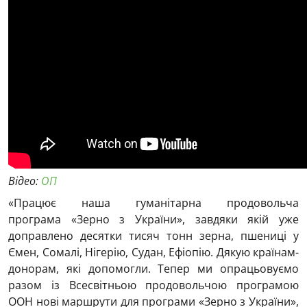
Відео:
ОП
«Працює наша гуманітарна продовольча
програма «Зерно з України», завдяки якій уже
доправлено десятки тисяч тонн зерна, пшениці у
Ємен, Сомалі, Нігерію, Судан, Ефіопію. Дякую країнам-
донорам, які допомогли. Тепер ми опрацьовуємо
разом із Всесвітньою продовольчою програмою
ООН нові маршрути для програми «Зерно з України»,