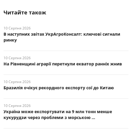
Читайте також
10 Серпня 2026
В наступних звітах УкрАгроКонсалт: ключові cигнали
ринку
10 Серпня 2026
На Рівненщині аграрії перетнули екватор ранніх жнив
10 Серпня 2026
Бразилія очікує рекордного експорту сої до Китаю
10 Серпня 2026
Україна може експортувати на 9 млн тонн менше
кукурудзи через проблеми з морською ...