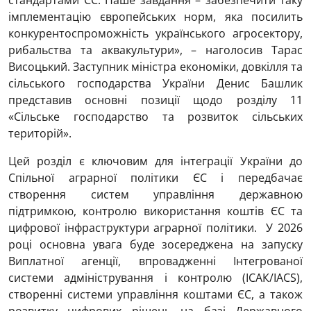
стандартами ЄС. Наше завдання – забезпечити таку
імплементацію європейських норм, яка посилить
конкурентоспроможність українського агросектору,
рибальства та аквакультури», – наголосив Тарас
Висоцький. Заступник міністра економіки, довкілля та
сільського господарства України Денис Башлик
представив основні позиції щодо розділу 11
«Сільське господарство та розвиток сільських
територій».
Цей розділ є ключовим для інтеграції України до
Спільної аграрної політики ЄС і передбачає
створення систем управління державною
підтримкою, контролю використання коштів ЄС та
цифрової інфраструктури аграрної політики. У 2026
році основна увага буде зосереджена на запуску
Виплатної агенції, впровадженні Інтегрованої
системи адміністрування і контролю (ІСАК/IACS),
створенні системи управління коштами ЄС, а також