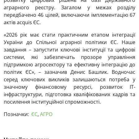
розвитку цифрових рішень на базі Державного
аграрного реєстру. Загалом у межах розділу
передбачено 46 цілей, включаючи імплементацію 67
актів acquis ЄС.
«2026 рік має стати практичним етапом інтеграції
України до Спільної аграрної політики ЄС. Наше
завдання – запустити ключові інституції та цифрові
системи, які забезпечать прозоре управління
підтримкою агросектору та ефективну інтеграцію до
політик ЄС», – зазначив Денис Башлик. Водночас
серед ключових викликів залишаються потреба у
значному фінансовому ресурсі, розвиток ІТ-
інфраструктури, підготовка кваліфікованих кадрів та
посилення інституційної спроможності.
Позначки:
ЄС
,
АГРО