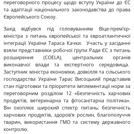
переговорного процесу щодо вступу України до ЄС
та адаптації національного законодавства до права
Європейського Союзу.
Захід відбувся під головуванням Віце-прем’єр-
міністра з питань європейської та євроатлантичної
інтеграції України Тараса Качки. Участь у засіданні
взяли представники робочої групи Ради ЄС з питань
розширення (COELA), центральних органів
виконавчої влади та експертного середовища.
Заступник міністра економіки, довкілля та сільського
господарства України Тарас Висоцький представив
стан підготовки та пріоритети імплементації норм за
переговорним розділом 12 «Безпечність харчових
продуктів, ветеринарна та фітосанітарна політика».
Він охоплює широкий спектр питань: безпечність
харчових продуктів, здоров’я рослин, благополуччя
тварин, використання ГМО та систему державного
контролю.