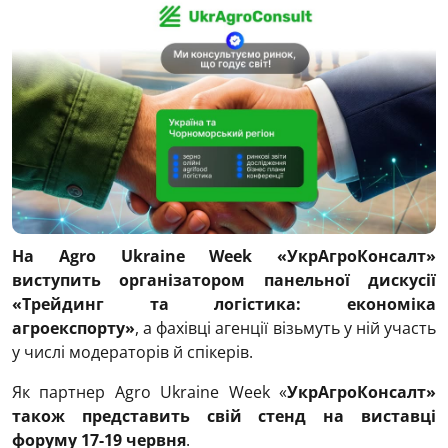
На Agro Ukraine Week «УкрАгроКонсалт»
виступить організатором панельної дискусії
«Трейдинг та логістика: економіка
агроекспорту»
, а фахівці агенції візьмуть у ній участь
у числі модераторів й спікерів.
Як партнер Agro Ukraine Week «
УкрАгроКонсалт»
також представить свій стенд на виставці
форуму 17-19 червня
.