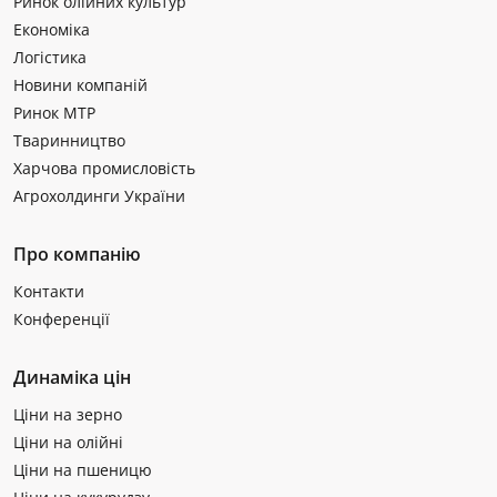
Ринок олійних культур
Економіка
Логістика
Новини компаній
Ринок МТР
Тваринництво
Харчова промисловість
Агрохолдинги України
Про компанію
Контакти
Конференції
Динаміка цін
Ціни на зерно
Ціни на олійні
Ціни на пшеницю