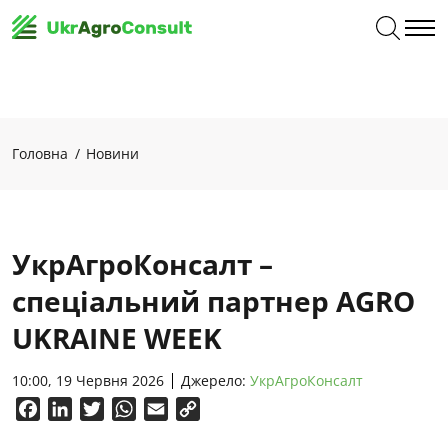
Головна
Новини
УкрАгроКонсалт –
спеціальний партнер AGRO
UKRAINE WEEK
10:00, 19 Червня 2026
Джерело:
УкрАгроКонсалт
Facebook
LinkedIn
Twitter
WhatsApp
Email
Copy
Link