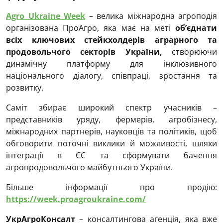
Agro Ukraine Week
– велика міжнародна агроподія
організована ПроАгро, яка має на меті
об’єднати
всіх ключових стейкхолдерів аграрного та
продовольчого секторів України,
створюючи
динамічну платформу для інклюзивного
національного діалогу, співпраці, зростання та
розвитку.
Саміт збирає широкий спектр учасників –
представників уряду, фермерів, агробізнесу,
міжнародних партнерів, науковців та політиків, щоб
обговорити поточні виклики й можливості, шляхи
інтеграції в ЄС та сформувати бачення
агропродовольчого майбутнього України.
Більше інформації про продію:
https://week.proagroukraine.com/
УкрАгроКонсалт
– консалтингова агенція, яка вже