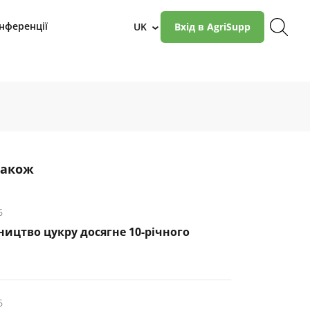
нференції
UK
Вхід в AgriSupp
›
також
6
ництво цукру досягне 10-річного
6