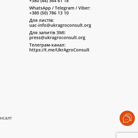
+380 (44) 364 61 18
WhatsApp / Telegram / Viber:
+380 (50) 786 13 10
Для листів:
uac-info@ukragroconsult.org
Для запитів ЗМІ:
press@ukragroconsult.org
Телеграм-канал:
https://t.me/UkrAgroConsult
нсалт