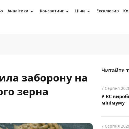
ію
Аналітика
Консалтинг
Ціни
Ексклюзив
Ко
›
›
›
Читайте 
ила заборону на
ого зерна
7 Серпня 202
У ЄС вироб
мінімуму
7 Серпня 202