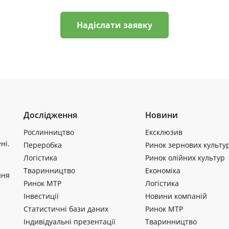
Надіслати заявку
Дослідження
Новини
Рослинництво
Ексклюзив
ні.
Переробка
Ринок зернових культу
Логістика
Ринок олійних культур
Тваринництво
Економіка
ння
Ринок МТР
Логістика
Інвестиції
Новини компаній
Статистичні бази даних
Ринок МТР
Індивідуальні презентації
Тваринництво