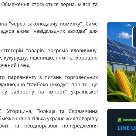
. Обмеження стосуються зерна, м’яса та
ана “через законодавчу помилку”. Саме
адяра вжив “невідкладних заходів” для
атегорій товарів, зокрема яловичину,
у, кукурудзу, пшеницю, ячмінь, борошно
ючений і мед.
ого парламенту з питань торговельних
иданню, що “глибоко шкодує” про те, що
ну заборону на імпорт” української
ЄС, Угорщина, Польща та Словаччина
меження на кілька українських товарів у
ючи на неодноразові попередження