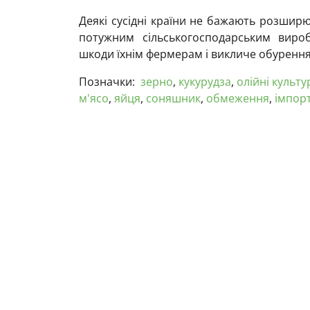
Деякі сусідні країни не бажають розширю
потужним сільськогосподарським виро
шкоди їхнім фермерам і викличе обурення
Позначки:
зерно
,
кукурудза
,
олійні культу
м'ясо
,
яйця
,
соняшник
,
обмеження
,
імпор