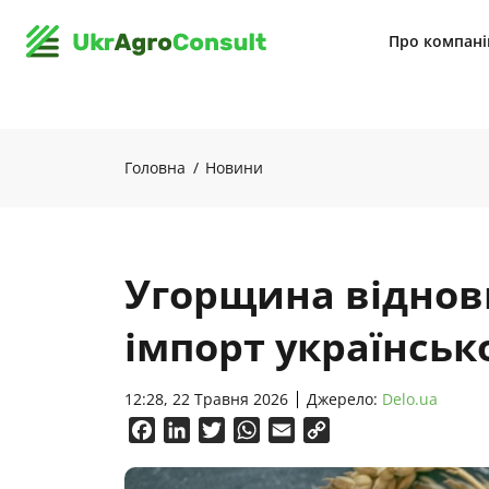
Про компан
Головна
Новини
Угорщина віднов
імпорт українськ
12:28, 22 Травня 2026
Джерело:
Delo.ua
Facebook
LinkedIn
Twitter
WhatsApp
Email
Copy
Link