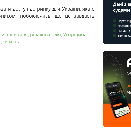
вати доступ до ринку для України, яка є
бником, побоюючись, що це завдасть
.
ри
,
пшениця
,
ріпакова олія
,
Угорщина
,
т
,
ячмінь