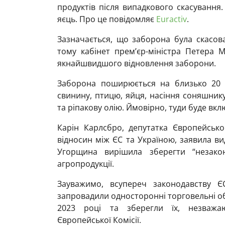
продуктів після випадкового скасування
яєць. Про це повідомляє
Euractiv
.
Зазначається, що заборона була скасов
тому кабінет прем’єр-міністра Петера М
якнайшвидшого відновлення заборони.
Заборона поширюється на близько 20 к
свинину, птицю, яйця, насіння соняшник
та ріпакову олію. Ймовірно, туди буде вкл
Карін Карлсбро, депутатка Європейськ
відносин між ЄС та Україною, заявила в
Угорщина вирішила зберегти “незакон
агропродукції.
Зауважимо, всупереч законодавству 
запровадили односторонні торговельні об
2023 році та зберегли їх, незважа
Європейської Комісії.