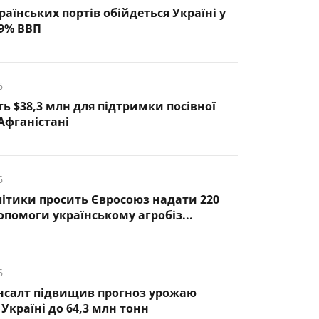
раїнських портів обійдеться Україні у
,9% ВВП
6
ь $38,3 млн для підтримки посівної
Афганістані
6
ітики просить Євросоюз надати 220
опомоги українському агробіз...
6
нсалт підвищив прогноз урожаю
Україні до 64,3 млн тонн