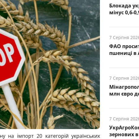
Блокада ук
мінус 0,6-0
7 Серпня 202
ФАО просит
пшениці в 
7 Серпня 202
Мінагропол
млн євро д
7 Серпня 202
УкрАгроКо
зернових в 
у на імпорт 20 категорій українських