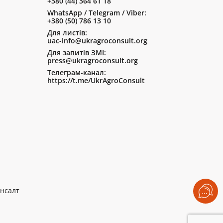
+380 (44) 364 61 18
WhatsApp / Telegram / Viber:
+380 (50) 786 13 10
Для листів:
uac-info@ukragroconsult.org
Для запитів ЗМІ:
press@ukragroconsult.org
Телеграм-канал:
https://t.me/UkrAgroConsult
нсалт