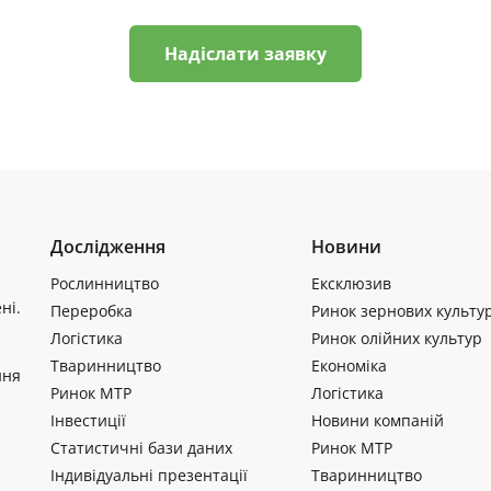
Надіслати заявку
Дослідження
Новини
Рослинництво
Ексклюзив
ні.
Переробка
Ринок зернових культу
Логістика
Ринок олійних культур
Тваринництво
Економіка
ння
Ринок МТР
Логістика
Інвестиції
Новини компаній
Статистичні бази даних
Ринок МТР
Індивідуальні презентації
Тваринництво