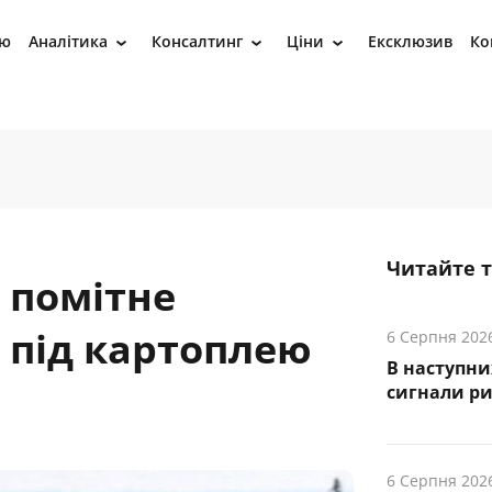
ію
Аналітика
Консалтинг
Ціни
Ексклюзив
Ко
›
›
›
Читайте 
 помітне
 під картоплею
6 Серпня 202
В наступни
cигнали р
6 Серпня 202