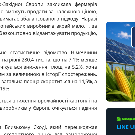
о-Західної Європи закликала фермерів
но зможуть продати за належною ціною,
 вимагає збалансованого підходу. Наразі
опейських виробників вкрай мало, і, за
 безкоштовно відвантажувати продукцію,
ьне статистичне відомство Німеччини
 на рівні 280,4 тис. га, що на 7,1% менше
чікується зниження площ на 5,2%, хоча
м за величиною в історії спостережень.
 загальна площа скоротиться на 14,5%, а
 19%.
ується зниження врожайності картоплі на
 виробників у Європі, очікується падіння
а Близькому Сході, який перешкоджає
о експортного ринку для замороженої