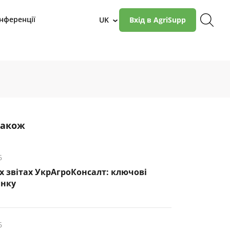
нференції
UK
Вхід в AgriSupp
›
також
6
х звітах УкрАгроКонсалт: ключові
инку
6