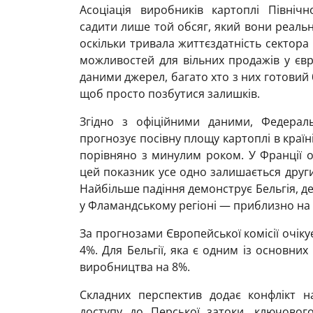
Асоціація виробників картоплі Північн
садити лише той обсяг, який вони реаль
оскільки тривала життєздатність сектора
можливостей для вільних продажів у євр
даними джерел, багато хто з них готовий
щоб просто позбутися залишків.
Згідно з офіційними даними, Федерал
прогнозує посівну площу картоплі в країні
порівняно з минулим роком. У Франції о
цей показник усе одно залишається други
Найбільше падіння демонструє Бельгія, де
у Фламандському регіоні — приблизно на
За прогнозами Європейської комісії очік
4%. Для Бельгії, яка є одним із основних
виробництва на 8%.
Складних перспектив додає конфлікт н
доступу до Перської затоки, ключовог