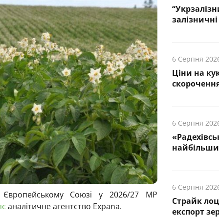
“Укрзалізн
залізничні 
6 Серпня 202
Ціни на ку
скорочення
6 Серпня 202
«Радехівсь
найбільших
6 Серпня 202
в Європейському Союзі у 2026/27 МР
Страйк лоц
яє
аналітичне агентство Expana.
експорт зе