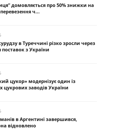
иця” домовляється про 50% знижки на
перевезення ч...
6
курудзу в Туреччині різко зросли через
 поставок з України
6
кий цукор» модернізує один із
 цукрових заводів України
6
манів в Аргентині завершився,
рна відновлено