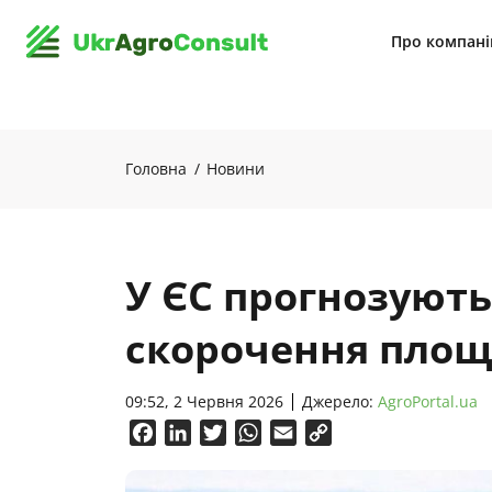
Про компан
Головна
Новини
У ЄС прогнозують
скорочення площ
09:52, 2 Червня 2026
Джерело:
AgroPortal.ua
Facebook
LinkedIn
Twitter
WhatsApp
Email
Copy
Link