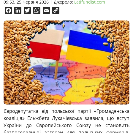
09:53, 25 Червня 2026
Джерело:
Latifundist.com
Facebook
LinkedIn
Twitter
WhatsApp
Email
Copy
Link
Євродепутатка від польської партії «Громадянська
коаліція» Ельжбета Лукачієвська заявила, що вступ
України до Європейського Союзу не становить
безпосередньої загрози для польських фермерів,