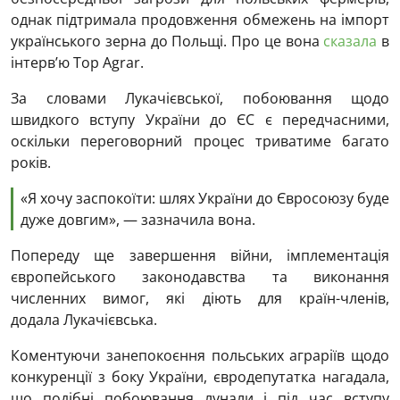
однак підтримала продовження обмежень на імпорт
українського зерна до Польщі. Про це вона
сказала
в
інтерв’ю Top Agrar.
За словами Лукачієвської, побоювання щодо
швидкого вступу України до ЄС є передчасними,
оскільки переговорний процес триватиме багато
років.
«Я хочу заспокоїти: шлях України до Євросоюзу буде
дуже довгим», — зазначила вона.
Попереду ще завершення війни, імплементація
європейського законодавства та виконання
численних вимог, які діють для країн-членів,
додала Лукачієвська.
Коментуючи занепокоєння польських аграріїв щодо
конкуренції з боку України, євродепутатка нагадала,
що подібні побоювання лунали і під час вступу