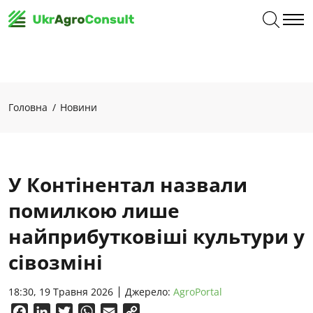
Головна
Новини
У Контінентал назвали
помилкою лише
найприбутковіші культури у
сівозміні
18:30, 19 Травня 2026
Джерело:
AgroPortal
Facebook
LinkedIn
Twitter
WhatsApp
Email
Copy