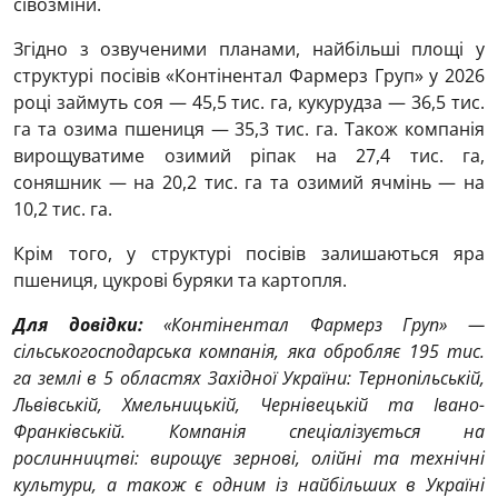
сівозміни.
Згідно з озвученими планами, найбільші площі у
структурі посівів «Контінентал Фармерз Груп» у 2026
році займуть соя — 45,5 тис. га, кукурудза — 36,5 тис.
га та озима пшениця — 35,3 тис. га. Також компанія
вирощуватиме озимий ріпак на 27,4 тис. га,
соняшник — на 20,2 тис. га та озимий ячмінь — на
10,2 тис. га.
Крім того, у структурі посівів залишаються яра
пшениця, цукрові буряки та картопля.
Для довідки:
«Контінентал Фармерз Груп» —
сільськогосподарська компанія, яка обробляє 195 тис.
га землі в 5 областях Західної України: Тернопільській,
Львівській, Хмельницькій, Чернівецькій та Івано-
Франківській. Компанія спеціалізується на
рослинництві: вирощує зернові, олійні та технічні
культури, а також є одним із найбільших в Україні