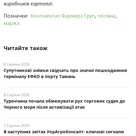
виробників картоплі.
Позначки:
Контінентал Фармерз Груп
,
посівна
,
маржа
Читайте також
8 Серпня 2026
Супутникові знімки свідчать про значні пошкодження
терміналу ЕФКО в порту Тамань
8 Серпня 2026
Туреччина почала обмежувати рух торгових суден до
Чорного моря після активізації атак
7 Серпня 2026
В наступних звітах УкрАгроКонсалт: ключові cигнали