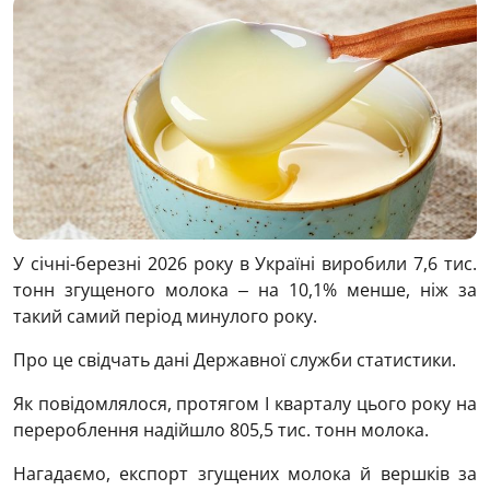
У січні-березні 2026 року в Україні виробили 7,6 тис.
тонн згущеного молока ‒ на 10,1% менше, ніж за
такий самий період минулого року.
Про це свідчать дані Державної служби статистики.
Як повідомлялося, протягом І кварталу цього року на
перероблення надійшло 805,5 тис. тонн молока.
Нагадаємо, експорт згущених молока й вершків за